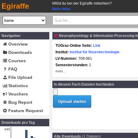
Willst du bei der Egiraffe mitwirken?
Egiraffe
Mehr Infos
Navigation
Neurophysiology & Information Processing i
Overview
TUGraz-Online Seite:
Link
Downloads
Institut:
Institut für Neurotechnologie
LV-Nummer:
709.061
Courses
Semesterstunden:
1
FAQ
mehr...
File Upload
In diesem Fach Dateien hochladen
Statistics
Vouchers
Bug Report
Feature Request
Downloads pro Tag
143
Alle Downloads
(1 Dateien)