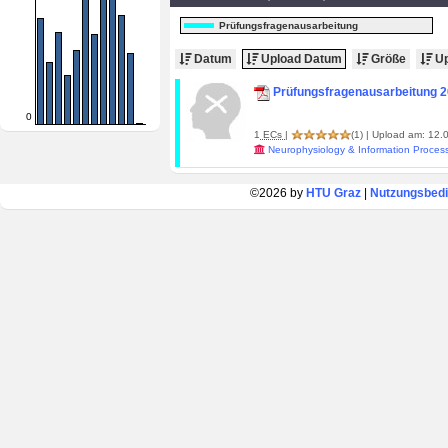
Prüfungsfragenausarbeitung
Datum
Upload Datum
Größe
Up
Prüfungsfragenausarbeitung 
0
1
ECs
|
(1)
| Upload am: 12.0
Neurophysiology & Information Proces
©2026 by
HTU Graz
|
Nutzungsbed