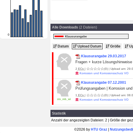
Alle Downloads
(2 Dateien)
0
Klausurangabe
Datum
Upload Datum
Größe
Up
Klausurangabe 29.03.2017
Fragen + kurze Lösungshinweise
2
ECs
|
(0)
| Upload am: 29.0
Korrosion und Korrosionsschutz VO
Klausurangabe 07.12.2001
Prüfungsangaben | Korrosion und 
1
ECs
|
(0)
| Upload am: 08.0
stv_mb_wi
Korrosion und Korrosionsschutz VO
Statistik
Anzahl der angezeigten Dateien: 2 | Größe der ge
©2026 by
HTU Graz
|
Nutzungsbed