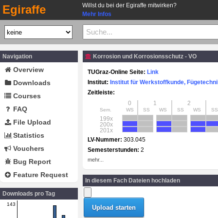
Willst du bei der Egiraffe mitwirken?
Egiraffe
Mehr Infos
Navigation
Korrosion und Korrosionsschutz - VO
Overview
TUGraz-Online Seite:
Link
Downloads
Institut:
Institut für Werkstoffkunde, Fügetech
Zeitleiste:
Courses
0
1
2
FAQ
Sem.
WS
SS
WS
SS
WS
SS
199x
File Upload
200x
201x
Statistics
LV-Nummer:
303.045
Vouchers
Semesterstunden:
2
mehr...
Bug Report
Feature Request
In diesem Fach Dateien hochladen
Downloads pro Tag
143