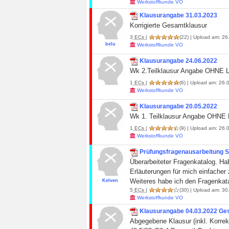
Werkstoffkunde VO
Klausurangabe 31.03.2023
Korrigierte Gesamtklausur
3
ECs
|
(22)
| Upload am: 26
belu
Werkstoffkunde VO
Klausurangabe 24.06.2022
Wk 2.Teilklausur Angabe OHNE
1
ECs
|
(6)
| Upload am: 26.0
Werkstoffkunde VO
Klausurangabe 20.05.2022
Wk 1. Teilklausur Angabe OHN
1
ECs
|
(9)
| Upload am: 26.0
Werkstoffkunde VO
Prüfungsfragenausarbeitung 
Überarbeiteter Fragenkatalog. Ha
Erläuterungen für mich einfacher
Weiteres habe ich den Fragenkata
Kelven
5
ECs
|
(30)
| Upload am: 30
Werkstoffkunde VO
Klausurangabe 04.03.2022 Ge
Abgegebene Klausur (inkl. Korrek