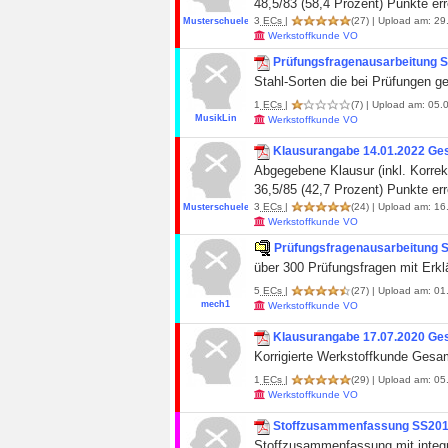
48,5/83 (58,4 Prozent) Punkte err
3
ECs
|
(27)
| Upload am: 29
Musterschueler19
Werkstoffkunde VO
Prüfungsfragenausarbeitung 
Stahl-Sorten die bei Prüfungen
1
ECs
|
(7)
| Upload am: 05.0
MusikLin
Werkstoffkunde VO
Klausurangabe 14.01.2022 Ge
Abgegebene Klausur (inkl. Korrek
36,5/85 (42,7 Prozent) Punkte err
3
ECs
|
(24)
| Upload am: 16
Musterschueler19
Werkstoffkunde VO
Prüfungsfragenausarbeitung 
über 300 Prüfungsfragen mit Erkl
5
ECs
|
(27)
| Upload am: 01
mech1
Werkstoffkunde VO
Klausurangabe 17.07.2020 Ge
Korrigierte Werkstoffkunde Gesam
1
ECs
|
(29)
| Upload am: 05.
Werkstoffkunde VO
Stoffzusammenfassung SS20
Stoffzusammenfassung mit integr