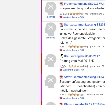
Fragensammlung SS2017 Werk
Fragensammlung und ausarbeitete
10
ECs
|
(34)
| Upload am: 1
kosarkas
Werkstoffkunde VO
Stoffzusammenfassung SS20
handschriftliche Stoffzusammen
inklusive Rechenbeispiele.
Sollte das gesamte Stoffgebiet 
schmopa
reichen :)
3
ECs
|
(16)
| Upload am: 06
Werkstoffkunde VO
Klausurangabe 05.05.2017
Prüfung vom Mai 2017 ;D
1
ECs
|
(23)
| Upload am: 02
Werkstoffkunde VO
Stoffzusammenfassung 03.04
Zusammenfassung des gesamten W
(Mit dem PC geschrieben) - bin d
möglich nachbringen -
3
ECs
|
(9)
| Upload am: 03.0
Werkstoffkunde VO
Klausurangabe 02.12.2016 Ge