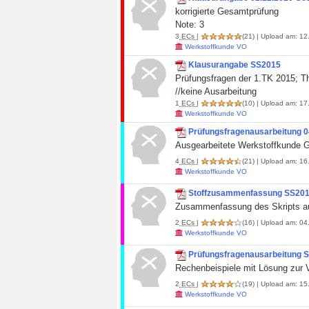
korrigierte Gesamtprüfung
Note: 3
3
ECs
|
(21)
| Upload am: 12.
Werkstoffkunde VO
Klausurangabe SS2015
Prüfungsfragen der 1.TK 2015; T
//keine Ausarbeitung
1
ECs
|
(10)
| Upload am: 17.
Werkstoffkunde VO
Prüfungsfragenausarbeitung 
Ausgearbeitete Werkstoffkunde 
4
ECs
|
(21)
| Upload am: 16.
Werkstoffkunde VO
Stoffzusammenfassung SS20
Zusammenfassung des Skripts au
2
ECs
|
(16)
| Upload am: 04.
Werkstoffkunde VO
Prüfungsfragenausarbeitung 
Rechenbeispiele mit Lösung zur 
2
ECs
|
(19)
| Upload am: 15.
Werkstoffkunde VO