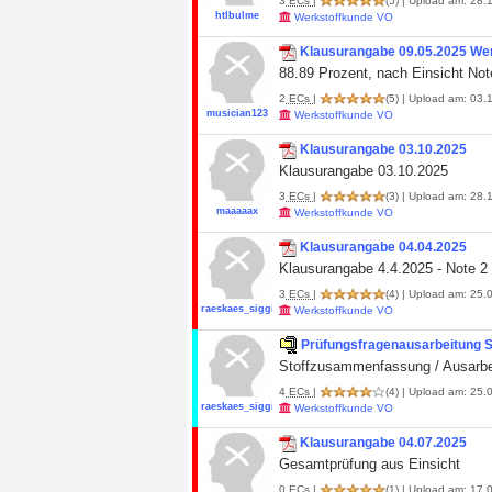
3
ECs
|
(5)
| Upload am: 28.1
htlbulme
Werkstoffkunde VO
Klausurangabe 09.05.2025 We
88.89 Prozent, nach Einsicht Not
2
ECs
|
(5)
| Upload am: 03.1
musician123
Werkstoffkunde VO
Klausurangabe 03.10.2025
Klausurangabe 03.10.2025
3
ECs
|
(3)
| Upload am: 28.
maaaaax
Werkstoffkunde VO
Klausurangabe 04.04.2025
Klausurangabe 4.4.2025 - Note 2
3
ECs
|
(4)
| Upload am: 25.0
raeskaes_siggi
Werkstoffkunde VO
Prüfungsfragenausarbeitung 
Stoffzusammenfassung / Ausarbeit
4
ECs
|
(4)
| Upload am: 25.0
raeskaes_siggi
Werkstoffkunde VO
Klausurangabe 04.07.2025
Gesamtprüfung aus Einsicht
0
ECs
|
(1)
| Upload am: 17.0