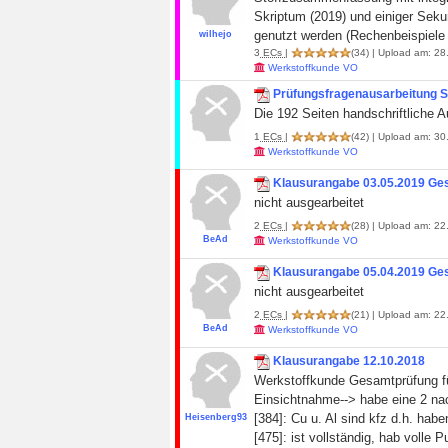
Skriptum (2019) und einiger Sekun
genutzt werden (Rechenbeispiele 
wilhejo
3
ECs
|
(34)
| Upload am: 28
Werkstoffkunde VO
Prüfungsfragenausarbeitung 
Die 192 Seiten handschriftliche
1
ECs
|
(42)
| Upload am: 30.
Werkstoffkunde VO
Klausurangabe 03.05.2019 Ge
nicht ausgearbeitet
2
ECs
|
(28)
| Upload am: 22.
BeAd
Werkstoffkunde VO
Klausurangabe 05.04.2019 Ge
nicht ausgearbeitet
2
ECs
|
(21)
| Upload am: 22.
BeAd
Werkstoffkunde VO
Klausurangabe 12.10.2018
Werkstoffkunde Gesamtprüfung f
Einsichtnahme--> habe eine 2 n
[384]: Cu u. Al sind kfz d.h. hab
Heisenberg93
[475]: ist vollständig, hab voll