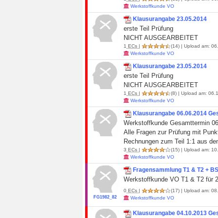
Werkstoffkunde VO
Klausurangabe 23.05.2014
erste Teil Prüfung
NICHT AUSGEARBEITET
1
ECs
|
(14)
| Upload am: 06.
Werkstoffkunde VO
Klausurangabe 23.05.2014
erste Teil Prüfung
NICHT AUSGEARBEITET
1
ECs
|
(8)
| Upload am: 06.1
Werkstoffkunde VO
Klausurangabe 06.06.2014 Ge
Werkstoffkunde Gesamttermin 06
Alle Fragen zur Prüfung mit Punk
Rechnungen zum Teil 1:1 aus de
3
ECs
|
(15)
| Upload am: 10.
Werkstoffkunde VO
Fragensammlung T1 & T2 + B
Werkstoffkunde VO T1 & T2 für 2
0
ECs
|
(17)
| Upload am: 08
FG1982_82
Werkstoffkunde VO
Klausurangabe 04.10.2013 Ge