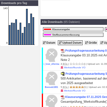
Downloads pro Tag
143
Alle Downloads
(65 Dateien)
Klausurangabe
Stoffzusammenfassung
Datum
Upload Datum
Größe
Up
0
Prüfungsfragenausarbeitung 0
Klausurangabe 03.10.2025 mit An
Note 2
4
ECs
|
()
| Upload am: 11.06
i_love_ellermann
Werkstoffkunde VO
Prüfungsfragenausarbeitung 
500 Ankikarten, basierend auf den
von 2025 ausgearbeitet
5
ECs
|
(1)
| Upload am: 02.0
Benneb1001
Werkstoffkunde VO
Klausurangabe 07.11.2025 Ge
Gesamtprüfung_Werkstoffkunde(7