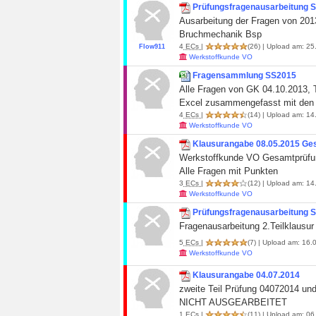
Prüfungsfragenausarbeitung 
Ausarbeitung der Fragen von 2013
Bruchmechanik Bsp
4
ECs
|
(26)
| Upload am: 25
Flow911
Werkstoffkunde VO
Fragensammlung SS2015
Alle Fragen von GK 04.10.2013, 
Excel zusammengefasst mit den j
4
ECs
|
(14)
| Upload am: 14
Werkstoffkunde VO
Klausurangabe 08.05.2015 Ge
Werkstoffkunde VO Gesamtprüfu
Alle Fragen mit Punkten
3
ECs
|
(12)
| Upload am: 14.
Werkstoffkunde VO
Prüfungsfragenausarbeitung 
Fragenausarbeitung 2.Teilklausur
5
ECs
|
(7)
| Upload am: 16.0
Werkstoffkunde VO
Klausurangabe 04.07.2014
zweite Teil Prüfung 04072014 un
NICHT AUSGEARBEITET
1
ECs
|
(11)
| Upload am: 06.