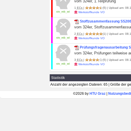
vom 324er, 1.Teilprüfung
1
ECs
|
(5)
| Upload am: 08.1
stv_mb_wi
Werkstoffkunde VO
Stoffzusammenfassung SS2002
vom 324er, Stoffzusammenfassu
2
ECs
|
(1)
| Upload am: 08.1
stv_mb_wi
Werkstoffkunde VO
Prüfungsfragenausarbeitung S
vom 324er, Prüfungen teilweise a
3
ECs
|
(5)
| Upload am: 08.1
stv_mb_wi
Werkstoffkunde VO
Statistik
Anzahl der angezeigten Dateien: 65 | Größe der 
©2026 by
HTU Graz
|
Nutzungsbed