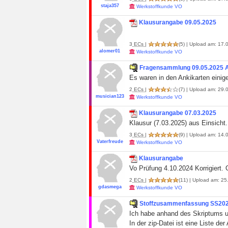
staja357
Werkstoffkunde VO
Klausurangabe 09.05.2025
3
ECs
|
(5)
| Upload am: 17.0
alomer01
Werkstoffkunde VO
Fragensammlung 09.05.2025 An
Es waren in den Ankikarten einige
2
ECs
|
(7)
| Upload am: 29.
musician123
Werkstoffkunde VO
Klausurangabe 07.03.2025
Klausur (7.03.2025) aus Einsicht.
3
ECs
|
(9)
| Upload am: 14.0
Vaterfreude
Werkstoffkunde VO
Klausurangabe
Vo Prüfung 4.10.2024 Korrigiert.
2
ECs
|
(11)
| Upload am: 25
gdasmega
Werkstoffkunde VO
Stoffzusammenfassung SS20
Ich habe anhand des Skriptums u
In der zip-Datei ist eine Liste 