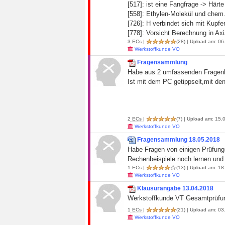
[517]: ist eine Fangfrage -> Här
[558]: Ethylen-Molekül und chem.
[726]: H verbindet sich mit Kupfe
[778]: Vorsicht Berechnung in Axi
3
ECs
|
(28)
| Upload am: 06.
Werkstoffkunde VO
Fragensammlung
Habe aus 2 umfassenden Fragenk
Ist mit dem PC getippselt,mit de
2
ECs
|
(7)
| Upload am: 15.0
Werkstoffkunde VO
Fragensammlung 18.05.2018
Habe Fragen von einigen Prüfunge
Rechenbeispiele noch lernen und
1
ECs
|
(13)
| Upload am: 18
Werkstoffkunde VO
Klausurangabe 13.04.2018
Werkstoffkunde VT Gesamtprüfu
1
ECs
|
(21)
| Upload am: 03.
Werkstoffkunde VO