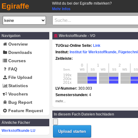
Willst du bei der Egiraffe mitwirken?
Egiraffe
Mehr Infos
Navigation
Werkstoffkunde - VO
Overview
TUGraz-Online Seite:
Link
Downloads
Institut:
Institut für Werkstoffkunde, Fügetech
Zeitleiste:
Courses
0
1
2
FAQ
Sem.
WS
SS
WS
SS
WS
SS
199x
File Upload
200x
201x
Statistics
LV-Nummer:
303.003
Vouchers
Semesterstunden:
4
mehr...
Bug Report
Feature Request
In diesem Fach Dateien hochladen
Ähnliche Fächer
Werkstoffkunde LU