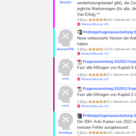
wiederholungsbedarf gibt); di
Miep313
jegliche Markierungen (für alle, d
Viel Erfolg ^^
3
ECs
|
(14)
| Upload am: 14
Werkstoffkunde VO
Prüfungsfragenausarbeitung 
Neue verbesserte Version der An
haben.
3
ECs
|
(12)
| Upload am: 29
Specter2V36
Werkstoffkunde VO
Fragensammlung SS2023 Kapit
Fast alle Altfragen von Kapitel 8-
2
ECs
|
(7)
| Upload am: 14.
rossi
Werkstoffkunde VO
Fragensammlung SS2023 Kapit
Fast alle Altfragen von Kapitel 2-
2
ECs
|
(7)
| Upload am: 14.
rossi
Werkstoffkunde VO
Prüfungsfragenausarbeitung 
Die 300+ Anki Karten von 2022 n
meisten Fehler ausgebessert.
3
ECs
|
(10)
| Upload am: 07
Alexl4nge