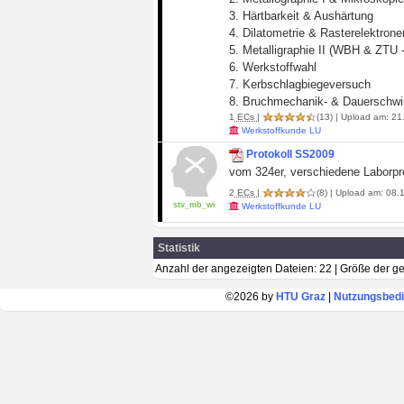
3. Härtbarkeit & Aushärtung
4. Dilatometrie & Rasterelektron
5. Metalligraphie II (WBH & ZTU
6. Werkstoffwahl
7. Kerbschlagbiegeversuch
8. Bruchmechanik- & Dauerschw
1
ECs
|
(13)
| Upload am: 21.
Werkstoffkunde LU
Protokoll SS2009
vom 324er, verschiedene Laborpr
2
ECs
|
(8)
| Upload am: 08.1
stv_mb_wi
Werkstoffkunde LU
Statistik
Anzahl der angezeigten Dateien: 22 | Größe der 
©2026 by
HTU Graz
|
Nutzungsbed