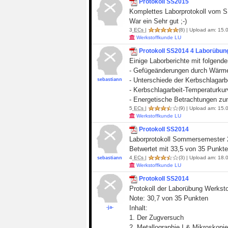
Protokoll SS2015
Komplettes Laborprotokoll vom 
War ein Sehr gut ;-)
3
ECs
|
(8)
| Upload am: 15.0
Werkstoffkunde LU
Protokoll SS2014 4 Laborübun
Einige Laborberichte mit folgende
- Gefügeänderungen durch Wärm
- Unterschiede der Kerbschlagarb
sebastiann
- Kerbschlagarbeit-Temperaturkur
- Energetische Betrachtungen z
5
ECs
|
(9)
| Upload am: 15.0
Werkstoffkunde LU
Protokoll SS2014
Laborprotokoll Sommersemester
Betwertet mit 33,5 von 35 Punkt
4
ECs
|
(3)
| Upload am: 18.0
sebastiann
Werkstoffkunde LU
Protokoll SS2014
Protokoll der Laborübung Werkst
Note: 30,7 von 35 Punkten
Inhalt:
-ja-
1. Der Zugversuch
2. Metallographie I & Mikroskopie