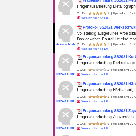
Fragensammlung SS2021 Metal
Fragenausarbeitung Metallograph
2
ECs
|
(1)
| Upload am: 12.0
Werkstoffkunde LU
Protokoll SS2021 Werkstoffwah
Vollständig ausgefülltes Arbeitsbla
Das gewählte Bauteil ist eine Mo
2
ECs
|
(7)
| Upload am: 10.0
Musterschueler19
Werkstoffkunde LU
Fragensammlung SS2021 Kerb
Fragenausarbeitung Kerbschlagb
1
ECs
|
(2)
| Upload am: 12.0
TheRealSlimShady_
Werkstoffkunde LU
Fragensammlung SS2021 Härt
Fragenausarbeitung Härtbarkeit, 
1
ECs
|
(3)
| Upload am: 22.0
TheRealSlimShady_
Werkstoffkunde LU
Fragensammlung SS2021 Zug
Fragenausarbeitung Zugversuch
1
ECs
|
(8)
| Upload am: 22.0
TheRealSlimShady_
Werkstoffkunde LU