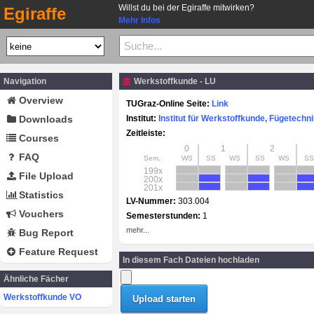
Willst du bei der Egiraffe mitwirken?
Egiraffe
Mehr Infos
Navigation
Werkstoffkunde - LU
Overview
TUGraz-Online Seite:
Link
Downloads
Institut:
Institut für Werkstoffkunde, Fügetech
Zeitleiste:
Courses
0
1
2
FAQ
Sem.
WS
SS
WS
SS
WS
SS
199x
File Upload
200x
201x
Statistics
LV-Nummer:
303.004
Vouchers
Semesterstunden:
1
mehr...
Bug Report
Feature Request
In diesem Fach Dateien hochladen
Ähnliche Fächer
Werkstoffkunde VO