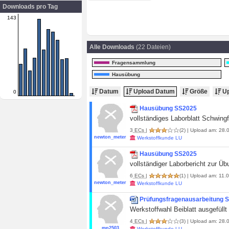
Downloads pro Tag
143
Alle Downloads
(22 Dateien)
Fragensammlung
Hausübung
Datum
Upload Datum
Größe
Up
0
Hausübung SS2025
vollständiges Laborblatt Schwingf
3
ECs
|
(2)
| Upload am: 28.0
newton_meter
Werkstoffkunde LU
Hausübung SS2025
vollständiger Laborbericht zur Ü
6
ECs
|
(1)
| Upload am: 11.0
newton_meter
Werkstoffkunde LU
Prüfungsfragenausarbeitung 
Werkstoffwahl Beiblatt ausgefüllt
4
ECs
|
(3)
| Upload am: 28.0
mp2503
Werkstoffkunde LU