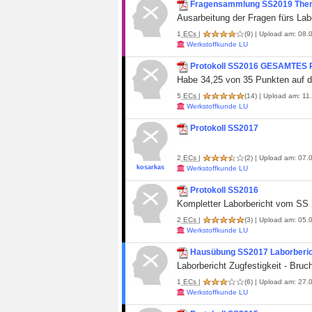
Fragensammlung SS2019 The
Ausarbeitung der Fragen fürs La
1
ECs
|
(9)
| Upload am: 08.0
Werkstoffkunde LU
Protokoll SS2016 GESAMTES 
Habe 34,25 von 35 Punkten auf 
5
ECs
|
(14)
| Upload am: 11.
Werkstoffkunde LU
Protokoll SS2017
2
ECs
|
(2)
| Upload am: 07.0
kosarkas
Werkstoffkunde LU
Protokoll SS2016
Kompletter Laborbericht vom SS
2
ECs
|
(3)
| Upload am: 05.0
Werkstoffkunde LU
Hausübung SS2017 Laborberi
Laborbericht Zugfestigkeit - Bru
1
ECs
|
(6)
| Upload am: 27.0
Werkstoffkunde LU