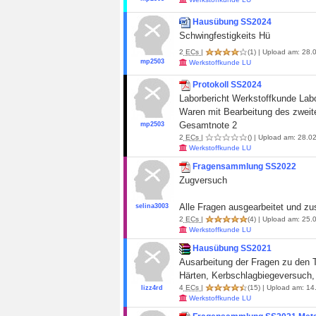
Hausübung SS2024
Schwingfestigkeits Hü
2
ECs
|
(1)
| Upload am: 28.0
mp2503
Werkstoffkunde LU
Protokoll SS2024
Laborbericht Werkstoffkunde Lab
Waren mit Bearbeitung des zweite
Gesamtnote 2
mp2503
2
ECs
|
()
| Upload am: 28.02
Werkstoffkunde LU
Fragensammlung SS2022
Zugversuch
Alle Fragen ausgearbeitet und z
selina3003
2
ECs
|
(4)
| Upload am: 25.0
Werkstoffkunde LU
Hausübung SS2021
Ausarbeitung der Fragen zu den
Härten, Kerbschlagbiegeversuch, 
4
ECs
|
(15)
| Upload am: 14
lizz4rd
Werkstoffkunde LU