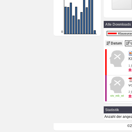
Alle Downloads
0
Klausura
Datum
U
K
1
vo
2
stv_mb_wi
Statistik
Anzahl der angez
©2