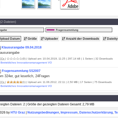
(2 Dateien)
ngabe
Fragensammlung
pload Datum
Größe
Uploader
Anzahl der Downloads
Dateity
Klausurangabe 09.04.2018
lausurangabe
ECs
|
(0)
| Upload am: 10.04.2019, 11:25 | 297,14 kB | 1 Seiten | 32 Downloads
Betriebliches Innovationsmanagement VO
Fragensammlung SS2007
m 324er, gut leserlich, 24Fragen
ECs
|
(1)
| Upload am: 11.06.2012, 22:11 | 2,50 MB | 17 Seiten | 75 Downloads
Betriebliches Innovationsmanagement VO
eigten Dateien: 2 | Größe der gezeigten Dateien Gesamt: 2,79 MB
026 by
HTU Graz
|
Nutzungsbedinungen
,
Impressum
,
Datenschutzerklärung
,
T