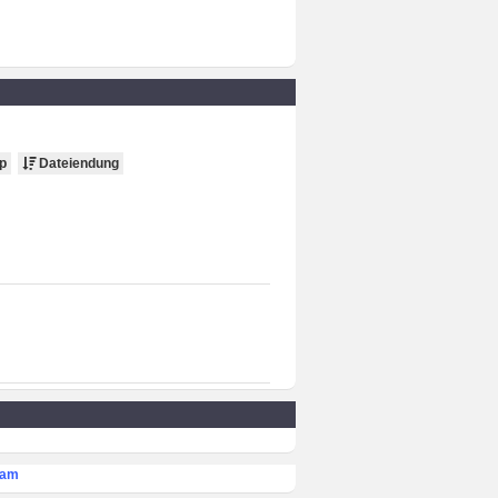
p
Dateiendung
eam