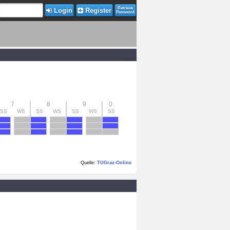
Retrieve
Login
Register
Password
7
8
9
0
SS
WS
SS
WS
SS
WS
SS
Quelle:
TUGraz-Online