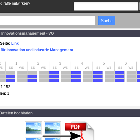
Egiraffe mitwirken?
s Innovationsmanagement - VO
Seite:
Link
t für Innovation und Industrie Management
0
1
2
3
4
5
6
WS
SS
WS
SS
WS
SS
WS
SS
WS
SS
WS
SS
WS
71.152
den:
1
 Dateien hochladen