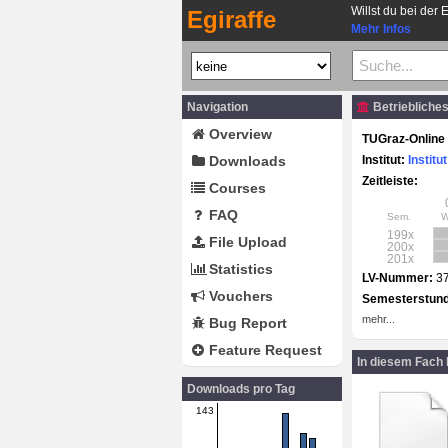
Willst du bei der 
Egiraffe
Mehr Infos
Navigation
Betriebliche
Overview
TUGraz-Online 
Downloads
Institut:
Institu
Zeitleiste:
Courses
FAQ
Sem.
199x
File Upload
200x
201x
Statistics
LV-Nummer:
3
Vouchers
Semesterstun
mehr...
Bug Report
Feature Request
In diesem Fach
Downloads pro Tag
143