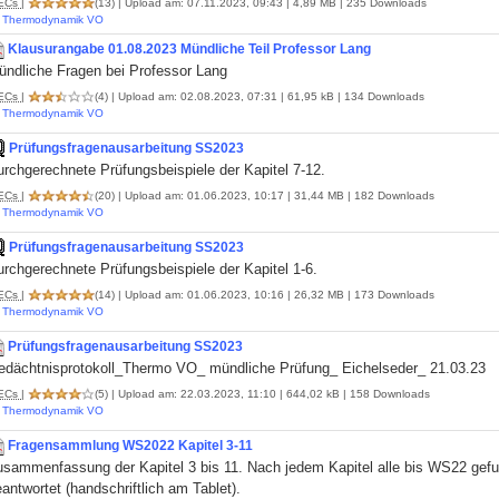
ECs
|
(13)
| Upload am: 07.11.2023, 09:43 | 4,89 MB | 235 Downloads
Thermodynamik VO
Klausurangabe 01.08.2023 Mündliche Teil Professor Lang
ündliche Fragen bei Professor Lang
ECs
|
(4)
| Upload am: 02.08.2023, 07:31 | 61,95 kB | 134 Downloads
Thermodynamik VO
Prüfungsfragenausarbeitung SS2023
rchgerechnete Prüfungsbeispiele der Kapitel 7-12.
ECs
|
(20)
| Upload am: 01.06.2023, 10:17 | 31,44 MB | 182 Downloads
Thermodynamik VO
Prüfungsfragenausarbeitung SS2023
rchgerechnete Prüfungsbeispiele der Kapitel 1-6.
ECs
|
(14)
| Upload am: 01.06.2023, 10:16 | 26,32 MB | 173 Downloads
Thermodynamik VO
Prüfungsfragenausarbeitung SS2023
edächtnisprotokoll_Thermo VO_ mündliche Prüfung_ Eichelseder_ 21.03.23
ECs
|
(5)
| Upload am: 22.03.2023, 11:10 | 644,02 kB | 158 Downloads
Thermodynamik VO
Fragensammlung WS2022 Kapitel 3-11
sammenfassung der Kapitel 3 bis 11. Nach jedem Kapitel alle bis WS22 gefun
antwortet (handschriftlich am Tablet).