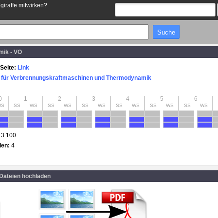
Egiraffe mitwirken?
ik - VO
Seite:
Link
ut für Verbrennungskraftmaschinen und Thermodynamik
0
1
2
3
4
5
6
WS
SS
WS
SS
WS
SS
WS
SS
WS
SS
WS
SS
WS
13.100
den:
4
 Dateien hochladen