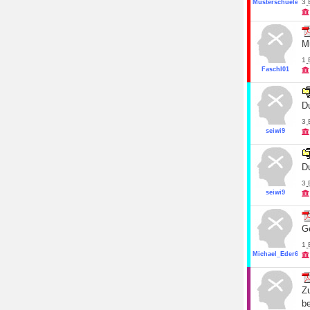
3
Musterschueler19
M
1
Faschl01
Du
3
seiwi9
Du
3
seiwi9
G
1
Michael_Eder6
Zu
be