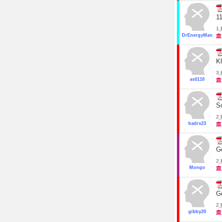
1
1
DrEnergyMan
K
3
as0110
Sc
2
badrx23
Ge
2
Mongo
Ge
2
gibby20