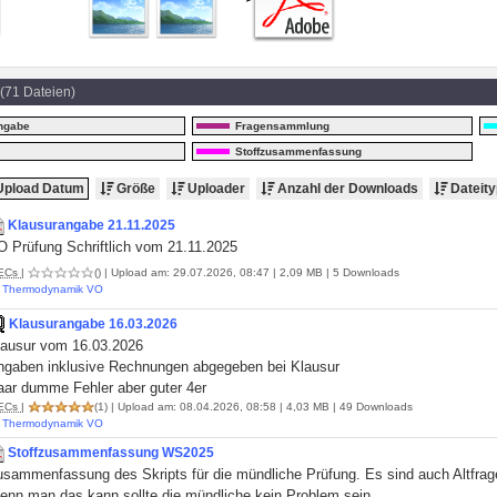
(71 Dateien)
ngabe
Fragensammlung
Stoffzusammenfassung
pload Datum
Größe
Uploader
Anzahl der Downloads
Dateity
Klausurangabe 21.11.2025
O Prüfung Schriftlich vom 21.11.2025
ECs
|
()
| Upload am: 29.07.2026, 08:47 | 2,09 MB | 5 Downloads
Thermodynamik VO
Klausurangabe 16.03.2026
lausur vom 16.03.2026
ngaben inklusive Rechnungen abgegeben bei Klausur
aar dumme Fehler aber guter 4er
ECs
|
(1)
| Upload am: 08.04.2026, 08:58 | 4,03 MB | 49 Downloads
Thermodynamik VO
Stoffzusammenfassung WS2025
sammenfassung des Skripts für die mündliche Prüfung. Es sind auch Altfragen
enn man das kann sollte die mündliche kein Problem sein.