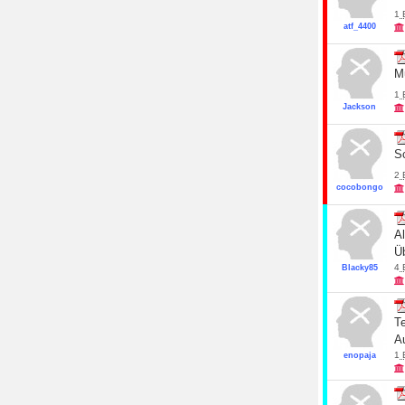
1
atf_4400
M
1
Jackson
Sc
2
cocobongo
A
Ü
4
Blacky85
Te
Au
1
enopaja