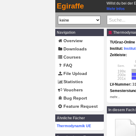
Willst du bei der 
Egiraffe
Mehr Infos
Navigation
Thermodynam
Overview
TUGraz-Online 
Downloads
Institut:
Instit
Zeitleiste:
Courses
FAQ
Sem.
199x
File Upload
200x
201x
Statistics
LV-Nummer:
3
Vouchers
Semesterstun
mehr...
Bug Report
Feature Request
In diesem Fach
Ähnliche Fächer
Thermodynamik UE