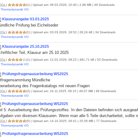
ECs
|
(1)
| Upload am: 09.03.2026, 10:40 | 2,98 MB | 49 Downloads
Thermodynamik VO
Klausurangabe 03.03.2025
ündliche Prüfung bei Eichelseder
ECs
|
(1)
| Upload am: 03.03.2026, 18:52 | 28,24 kB | 34 Downloads
Thermodynamik VO
Klausurangabe 25.10.2025
hriftlicher Teil, Klausur am 25.10.2025
ECs
|
(1)
| Upload am: 12.02.2026, 08:22 | 481,71 kB | 53 Downloads
Thermodynamik VO
Prüfungsfragenausarbeitung WS2025
ltfragensammlung Mündliche
berarbeitung des Fragenkatalogs mit neuen Fragen
ECs
|
(3)
| Upload am: 24.11.2025, 09:15 | 49,07 MB | 99 Downloads
Thermodynamik VO
Prüfungsfragenausarbeitung WS2025
il 5: Ausarbeitung des Prüfungsstoffes. In den Dateien befinden sich ausgea
fgaben von diversen Klausuren. Wenn man alle 5 Teile durcharbeitet, sollte m
ECs
|
(5)
| Upload am: 14.10.2025, 09:41 | 25,56 MB | 77 Downloads
Thermodynamik VO
Prüfungsfragenausarbeitung WS2025