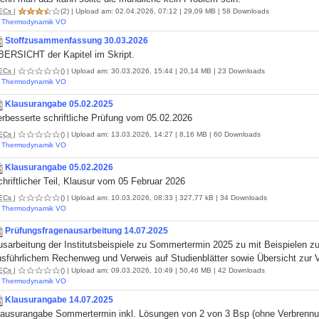
ECs
|
(2)
| Upload am: 02.04.2026, 07:12 | 29,09 MB | 58 Downloads
Thermodynamik VO
Stoffzusammenfassung 30.03.2026
BERSICHT der Kapitel im Skript.
ECs
|
()
| Upload am: 30.03.2026, 15:44 | 20,14 MB | 23 Downloads
Thermodynamik VO
Klausurangabe 05.02.2025
rbesserte schriftliche Prüfung vom 05.02.2026
ECs
|
()
| Upload am: 13.03.2026, 14:27 | 8,16 MB | 60 Downloads
Thermodynamik VO
Klausurangabe 05.02.2026
hriftlicher Teil, Klausur vom 05 Februar 2026
ECs
|
()
| Upload am: 10.03.2026, 08:33 | 327,77 kB | 34 Downloads
Thermodynamik VO
Prüfungsfragenausarbeitung 14.07.2025
sarbeitung der Institutsbeispiele zu Sommertermin 2025 zu mit Beispielen zu 
usführlichem Rechenweg und Verweis auf Studienblätter sowie Übersicht zur 
ECs
|
()
| Upload am: 09.03.2026, 10:49 | 50,46 MB | 42 Downloads
Thermodynamik VO
Klausurangabe 14.07.2025
lausurangabe Sommertermin inkl. Lösungen von 2 von 3 Bsp (ohne Verbrennu