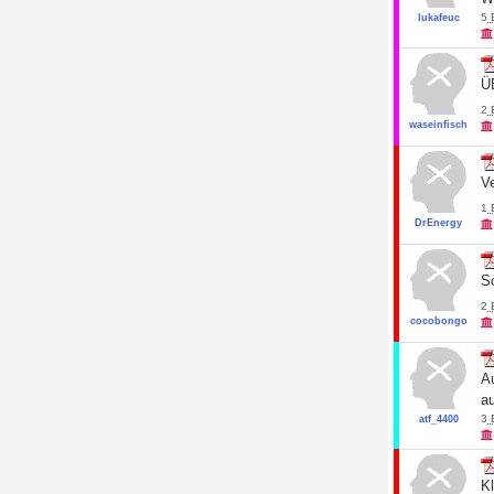
5
lukafeuc
Ü
2
waseinfisch
Ve
1
DrEnergy
Sc
2
cocobongo
Au
a
3
atf_4400
K