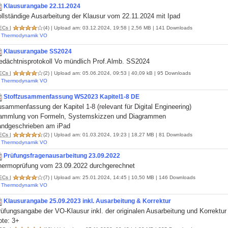
Klausurangabe 22.11.2024
llständige Ausarbeitung der Klausur vom 22.11.2024 mit Ipad
ECs
|
(4)
| Upload am: 03.12.2024, 19:58 | 2,56 MB | 141 Downloads
Thermodynamik VO
Klausurangabe SS2024
edächtnisprotokoll Vo mündlich Prof.Almb. SS2024
ECs
|
(2)
| Upload am: 05.06.2024, 09:53 | 40,09 kB | 95 Downloads
Thermodynamik VO
Stoffzusammenfassung WS2023 Kapitel1-8 DE
sammenfassung der Kapitel 1-8 (relevant für Digital Engineering)
ammlung von Formeln, Systemskizzen und Diagrammen
andgeschrieben am iPad
ECs
|
(2)
| Upload am: 01.03.2024, 19:23 | 18,27 MB | 81 Downloads
Thermodynamik VO
Prüfungsfragenausarbeitung 23.09.2022
hermoprüfung vom 23.09.2022 durchgerechnet
ECs
|
(7)
| Upload am: 25.01.2024, 14:45 | 10,50 MB | 146 Downloads
Thermodynamik VO
Klausurangabe 25.09.2023 inkl. Ausarbeitung & Korrektur
üfungsangabe der VO-Klausur inkl. der originalen Ausarbeitung und Korrektu
ote: 3+