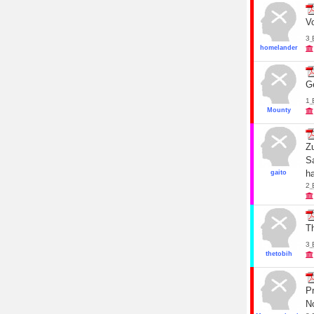
Vo
3
homelander
G
1
Mounty
Zu
S
h
gaito
2
T
3
thetobih
Pr
N