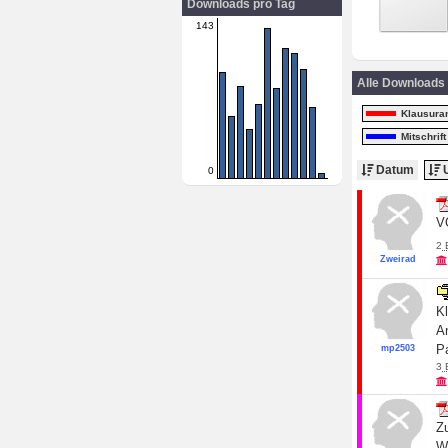
Downloads pro Tag
143
Alle Downloads
Klausura
Mitschrift
Datum
U
0
V
2
Zweirad
K
A
P
mp2503
3
Zu
W