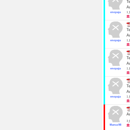
Te
Au
1
enopaja
Te
Au
1
enopaja
Te
Au
1
enopaja
Te
Au
1
enopaja
A
3
Manuz98