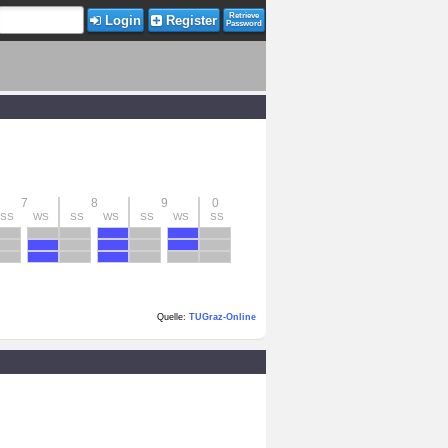
Retrieve
Login
Register
Password
7
8
9
0
SS
WS
SS
WS
SS
WS
SS
Quelle:
TUGraz-Online