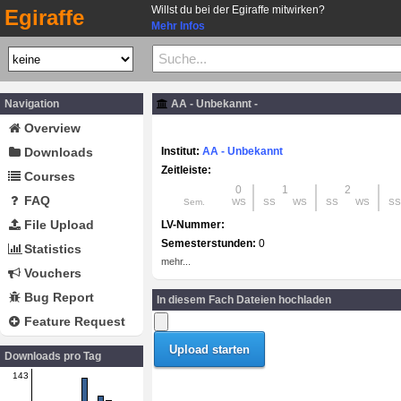
Willst du bei der Egiraffe mitwirken?
Egiraffe
Mehr Infos
Navigation
AA - Unbekannt -
Overview
Downloads
Institut:
AA - Unbekannt
Zeitleiste:
Courses
0
1
2
FAQ
Sem.
WS
SS
WS
SS
WS
SS
File Upload
LV-Nummer:
Semesterstunden:
0
Statistics
mehr...
Vouchers
Bug Report
In diesem Fach Dateien hochladen
Feature Request
Downloads pro Tag
143