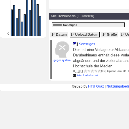
Alle Downloads
(1 Dateien)
Sonstiges
0
Datum
Upload Datum
Größe
Up
Sonstiges
Dies ist eine Vorlage zur Abfassu
Darüberhinaus enthält diese Vorl
abgeändert und der Zeilenabstand
gegensystem
Hochschule der Medien
0
ECs
|
(0)
| Upload am: 31.1
AA - Unbekannt
©2026 by
HTU Graz
|
Nutzungsbed