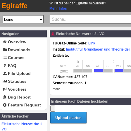
Willst du bei der Egiraffe mitwirken?
Egiraffe
Mehr Infos
Navigation
Elektrische Netzwerke 3 - VO
Overview
TUGraz-Online Seite:
Link
Downloads
Institut:
Institut für Grundlagen und Theorie der
Zeitleiste:
Courses
0
1
2
FAQ
Sem.
WS
SS
WS
SS
WS
SS
200x
File Upload
LV-Nummer:
437.107
Statistics
Semesterstunden:
1
Vouchers
mehr...
Bug Report
In diesem Fach Dateien hochladen
Feature Request
Ähnliche Fächer
Elektrische Netzwerke 1
VO