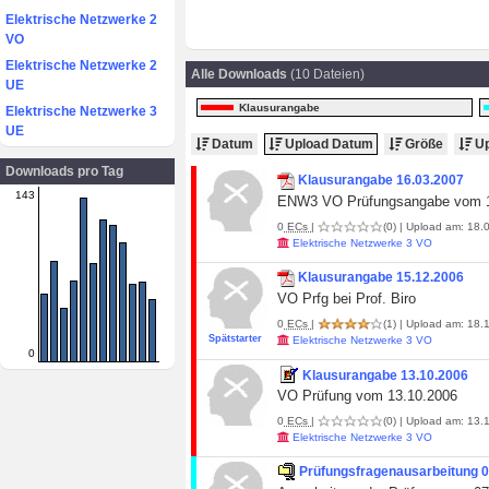
Elektrische Netzwerke 2
VO
Elektrische Netzwerke 2
Alle Downloads
(10 Dateien)
UE
Klausurangabe
Elektrische Netzwerke 3
UE
Datum
Upload Datum
Größe
Up
Downloads pro Tag
Klausurangabe 16.03.2007
143
ENW3 VO Prüfungsangabe vom 1
0
ECs
|
(0)
| Upload am: 18.0
Elektrische Netzwerke 3 VO
Klausurangabe 15.12.2006
VO Prfg bei Prof. Biro
0
ECs
|
(1)
| Upload am: 18.1
Spätstarter
Elektrische Netzwerke 3 VO
0
Klausurangabe 13.10.2006
VO Prüfung vom 13.10.2006
0
ECs
|
(0)
| Upload am: 13.1
Elektrische Netzwerke 3 VO
Prüfungsfragenausarbeitung 0