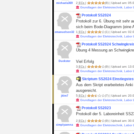
2
ECs
|
(8)
| Upload am: 05.0
michaela369
Grundlagen der Elektrotechnik, Labor
Protokoll SS2024
Protokoll zur 6. Übung mit sehr a
sich beim Bode-Diagramm (eine Au
1
ECs
|
(1)
| Upload am: 02.0
emanuelson32
Grundlagen der Elektrotechnik, Labor
Protokoll SS2024 Schwingkreis
Übung 4 Messung an Schwingkrei
Viel Erfolg
Duckster
3
ECs
|
(9)
| Upload am: 13.0
Grundlagen der Elektrotechnik, Labor
Skriptum SS2024 Einstiegstes
Aus dem Skript erarbeitetes Anki
ausgereicht.
5
ECs
|
(7)
| Upload am: 20.
jklm7
Grundlagen der Elektrotechnik, Labor
Protokoll SS2023
Protokoll der 5. Laboreinheit SS2
2
ECs
|
(9)
| Upload am: 30.0
simplyaenna
Grundlagen der Elektrotechnik, Labor