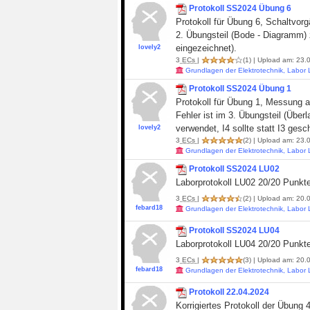
Protokoll SS2024 Übung 6
Protokoll für Übung 6, Schaltvor
2. Übungsteil (Bode - Diagramm)
eingezeichnet).
lovely2
3
ECs
|
(1)
| Upload am: 23.0
Grundlagen der Elektrotechnik, Labor
Protokoll SS2024 Übung 1
Protokoll für Übung 1, Messung a
Fehler ist im 3. Übungsteil (Übe
verwendet, I4 sollte statt I3 gesc
lovely2
3
ECs
|
(2)
| Upload am: 23.0
Grundlagen der Elektrotechnik, Labor
Protokoll SS2024 LU02
Laborprotokoll LU02 20/20 Punkt
3
ECs
|
(2)
| Upload am: 20.0
febard18
Grundlagen der Elektrotechnik, Labor
Protokoll SS2024 LU04
Laborprotokoll LU04 20/20 Punkten
3
ECs
|
(3)
| Upload am: 20.0
febard18
Grundlagen der Elektrotechnik, Labor
Protokoll 22.04.2024
Korrigiertes Protokoll der Übun