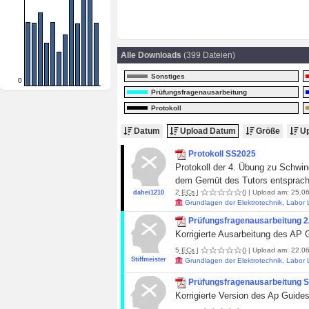
Alle Downloads
(399 Dateien)
Sonstiges
0
Prüfungsfragenausarbeitung
Protokoll
Datum
Upload Datum
Größe
Up
Protokoll SS2025
Protokoll der 4. Übung zu Schwing
dem Gemüt des Tutors entsprac
2
ECs
|
()
| Upload am: 25.06
dahei1210
Grundlagen der Elektrotechnik, Labor
Prüfungsfragenausarbeitung 2
Korrigierte Ausarbeitung des AP 
5
ECs
|
()
| Upload am: 22.06
Stiffmeister
Grundlagen der Elektrotechnik, Labor
Prüfungsfragenausarbeitung 
Korrigierte Version des Ap Guides