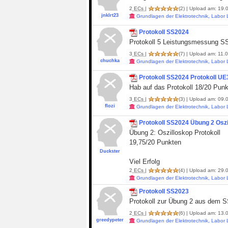
2
ECs
|
(2)
| Upload am: 19.0
jnklrt23
Grundlagen der Elektrotechnik, Labor
Protokoll SS2024
Protokoll 5 Leistungsmessung S
3
ECs
|
(7)
| Upload am: 11.0
chuchka
Grundlagen der Elektrotechnik, Labor
Protokoll SS2024 Protokoll UE
Hab auf das Protokoll 18/20 Punkt
3
ECs
|
(3)
| Upload am: 09.0
flozi
Grundlagen der Elektrotechnik, Labor
Protokoll SS2024 Übung 2 Oszi
Übung 2: Oszilloskop Protokoll
19,75/20 Punkten
Duckster
Viel Erfolg
2
ECs
|
(4)
| Upload am: 29.0
Grundlagen der Elektrotechnik, Labor
Protokoll SS2023
Protokoll zur Übung 2 aus dem SS
2
ECs
|
(6)
| Upload am: 13.0
greedypeter
Grundlagen der Elektrotechnik, Labor