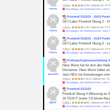
1
ECs
|
(5)
| Upload am: 07.0
mrgrey
Grundlagen der Elektrotechnik, Labor
Protokoll SS2025 - 20/20 Punk
GET-Labor Protokoll Übung 2 - O
1
ECs
|
(4)
| Upload am: 07.0
mrgrey
Grundlagen der Elektrotechnik, Labor
Protokoll SS2025 - 20/20 Punk
GET-Labor Protokoll Übung 5 - 
2
ECs
|
(7)
| Upload am: 07.0
mrgrey
Grundlagen der Elektrotechnik, Labor
Prüfungsfragenausarbeitung S
Hans Wurst hat für dich den Heil
Disclaimer: Hans Wurst haftet ni
Jetzt NEU mit Anmerkungen vom 
akmol213
5
ECs
|
(11)
| Upload am: 13
Grundlagen der Elektrotechnik, Labor
Protokoll SS2025
Protokoll Übung 4 (Messung an Sc
19.75/20 P (siehe 3.8 letzter Abs
2
ECs
|
(4)
| Upload am: 09.0
IMETA
Grundlagen der Elektrotechnik, Labor