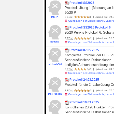
Protokoll SS2025
Protokoll Übung 1 (Messung an li
20/20 P
2
ECs
|
(6)
| Upload am: 09.0
IMETA
Grundlagen der Elektrotechnik, Labor
Protokoll SS2025 Protokoll 6
20/20 Punkte Protokoll 6, Scha
3
ECs
|
(1)
| Upload am: 02.0
hottand
Grundlagen der Elektrotechnik, Labor
Protokoll 07.05.2025
Korrigiertes Protokoll der UE6 
Sehr ausführliche Diskussionen
Lediglich Achsenbeschriftung ein
michaela369
2
ECs
|
(1)
| Upload am: 23.0
Grundlagen der Elektrotechnik, Labor
Protokoll 24.03.2025
Protokoll für die 2. Laborübung 
2
ECs
|
(3)
| Upload am: 07.0
DocHudson
Grundlagen der Elektrotechnik, Labor
Protokoll 19.03.2025
Kontrolliertes 20/20 Punkten Pro
Sehr ausführliche Diskussionen 