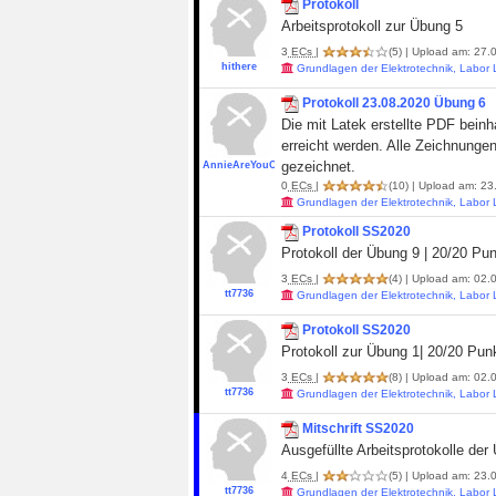
Protokoll
Arbeitsprotokoll zur Übung 5
3
ECs
|
(5)
| Upload am: 27.0
hithere
Grundlagen der Elektrotechnik, Labor
Protokoll 23.08.2020 Übung 6
Die mit Latek erstellte PDF beinh
erreicht werden. Alle Zeichnunge
gezeichnet.
AnnieAreYouOk
0
ECs
|
(10)
| Upload am: 23.
Grundlagen der Elektrotechnik, Labor
Protokoll SS2020
Protokoll der Übung 9 | 20/20 Pu
3
ECs
|
(4)
| Upload am: 02.0
tt7736
Grundlagen der Elektrotechnik, Labor
Protokoll SS2020
Protokoll zur Übung 1| 20/20 Punk
3
ECs
|
(8)
| Upload am: 02.0
tt7736
Grundlagen der Elektrotechnik, Labor
Mitschrift SS2020
Ausgefüllte Arbeitsprotokolle der
4
ECs
|
(5)
| Upload am: 23.0
tt7736
Grundlagen der Elektrotechnik, Labor