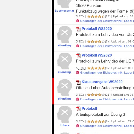
19/20 Punkten
Punktabzug wegen der Formel (9)
BuschenschankBoy
3
ECs
|
(13)
| Upload am: 04
Grundlagen der Elektrotechnik, Labor
Protokoll WS2020
Protokoll zum Lehrvideo von UE 2
5
ECs
|
(7)
| Upload am: 08.0
elionking
Grundlagen der Elektrotechnik, Labor
Protokoll WS2020
Protokoll zum Lehrvideo der UE 7
5
ECs
|
(3)
| Upload am: 08.0
elionking
Grundlagen der Elektrotechnik, Labor
Klausurangabe WS2020
Offenes Labor Aufgabenstellung 
3
ECs
|
(21)
| Upload am: 08
elionking
Grundlagen der Elektrotechnik, Labor
Protokoll
Arbeitsprotokoll zur Übung 3
3
ECs
|
(8)
| Upload am: 27.0
hithere
Grundlagen der Elektrotechnik, Labor