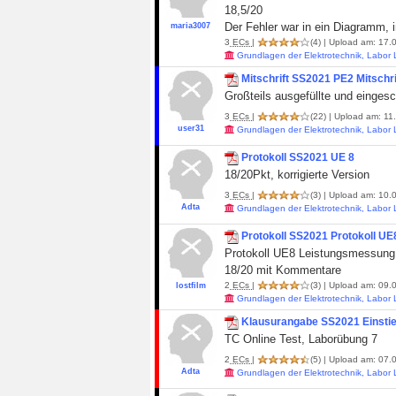
18,5/20
Der Fehler war in ein Diagramm, im
maria3007
3
ECs
|
(4)
| Upload am: 17.0
Grundlagen der Elektrotechnik, Labor
Mitschrift SS2021 PE2 Mitschri
Großteils ausgefüllte und eingesc
3
ECs
|
(22)
| Upload am: 11
user31
Grundlagen der Elektrotechnik, Labor
Protokoll SS2021 UE 8
18/20Pkt, korrigierte Version
3
ECs
|
(3)
| Upload am: 10.0
Adta
Grundlagen der Elektrotechnik, Labor
Protokoll SS2021 Protokoll U
Protokoll UE8 Leistungsmessun
18/20 mit Kommentare
2
ECs
|
(3)
| Upload am: 09.0
lostfilm
Grundlagen der Elektrotechnik, Labor
Klausurangabe SS2021 Einstie
TC Online Test, Laborübung 7
2
ECs
|
(5)
| Upload am: 07.0
Adta
Grundlagen der Elektrotechnik, Labor