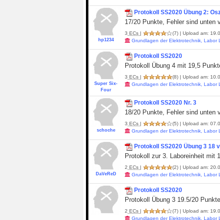
Protokoll SS2020 Übung 2: Osz
17/20 Punkte, Fehler sind unten 
3
ECs
|
(7)
| Upload am: 19.0
hp1234
Grundlagen der Elektrotechnik, Labor
Protokoll SS2020
Protokoll Übung 4 mit 19,5 Punkt
3
ECs
|
(8)
| Upload am: 10.0
Super Six-
Grundlagen der Elektrotechnik, Labor
Four
Protokoll SS2020 Nr. 3
18/20 Punkte, Fehler sind unten v
3
ECs
|
(5)
| Upload am: 07.0
schoche
Grundlagen der Elektrotechnik, Labor
Protokoll SS2020 Übung 3 18 
Protokoll zur 3. Laboreinheit mit
2
ECs
|
(2)
| Upload am: 20.0
DaVeReD
Grundlagen der Elektrotechnik, Labor
Protokoll SS2020
Protokoll Übung 3 19.5/20 Punkt
2
ECs
|
(7)
| Upload am: 19.0
Grundlagen der Elektrotechnik, Labor