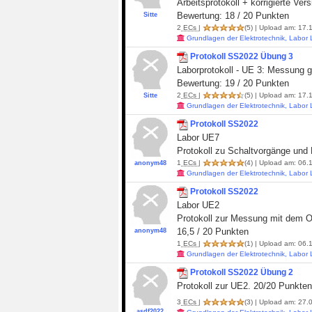
Arbeitsprotokoll + korrigierte Ver
Bewertung: 18 / 20 Punkten
Sitte
2
ECs
|
(5)
| Upload am: 17.1
Grundlagen der Elektrotechnik, Labor
Protokoll SS2022 Übung 3
Laborprotokoll - UE 3: Messung 
Bewertung: 19 / 20 Punkten
2
ECs
|
(5)
| Upload am: 17.1
Sitte
Grundlagen der Elektrotechnik, Labor
Protokoll SS2022
Labor UE7
Protokoll zu Schaltvorgänge un
1
ECs
|
(4)
| Upload am: 06.1
anonym48
Grundlagen der Elektrotechnik, Labor
Protokoll SS2022
Labor UE2
Protokoll zur Messung mit dem O
16,5 / 20 Punkten
anonym48
1
ECs
|
(1)
| Upload am: 06.1
Grundlagen der Elektrotechnik, Labor
Protokoll SS2022 Übung 2
Protokoll zur UE2. 20/20 Punkten.
3
ECs
|
(3)
| Upload am: 27.0
asdf2022