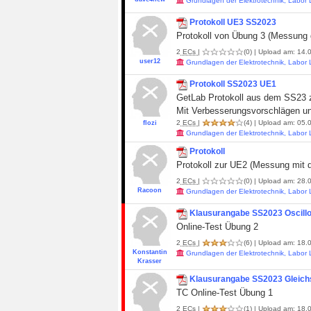
Grundlagen der Elektrotechnik, Labor
Protokoll UE3 SS2023
Protokoll von Übung 3 (Messung 
2
ECs
|
(0)
| Upload am: 14.0
user12
Grundlagen der Elektrotechnik, Labor
Protokoll SS2023 UE1
GetLab Protokoll aus dem SS23 
Mit Verbesserungsvorschlägen und
2
ECs
|
(4)
| Upload am: 05.0
flozi
Grundlagen der Elektrotechnik, Labor
Protokoll
Protokoll zur UE2 (Messung mit 
2
ECs
|
(0)
| Upload am: 28.0
Racoon
Grundlagen der Elektrotechnik, Labor
Klausurangabe SS2023 Oscill
Online-Test Übung 2
2
ECs
|
(6)
| Upload am: 18.0
Konstantin
Grundlagen der Elektrotechnik, Labor
Krasser
Klausurangabe SS2023 Gleich
TC Online-Test Übung 1
2
ECs
|
(1)
| Upload am: 18.0