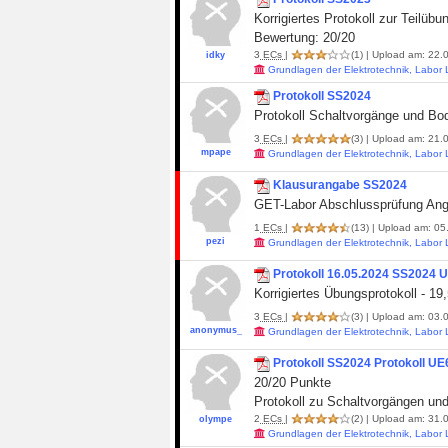
Korrigiertes Protokoll zur Teilübu
Bewertung: 20/20
3
ECs
|
(1)
| Upload am: 22.0
idky
Grundlagen der Elektrotechnik, Labor
Protokoll SS2024
Protokoll Schaltvorgänge und B
3
ECs
|
(3)
| Upload am: 21.0
mpape
Grundlagen der Elektrotechnik, Labor
Klausurangabe SS2024
GET-Labor Abschlussprüfung A
1
ECs
|
(13)
| Upload am: 05
pezi
Grundlagen der Elektrotechnik, Labor
Protokoll 16.05.2024 SS2024 U
Korrigiertes Übungsprotokoll - 1
3
ECs
|
(3)
| Upload am: 03.0
anonymus_
Grundlagen der Elektrotechnik, Labor
Protokoll SS2024 Protokoll 
20/20 Punkte
Protokoll zu Schaltvorgängen u
2
ECs
|
(2)
| Upload am: 31.0
olympe
Grundlagen der Elektrotechnik, Labor