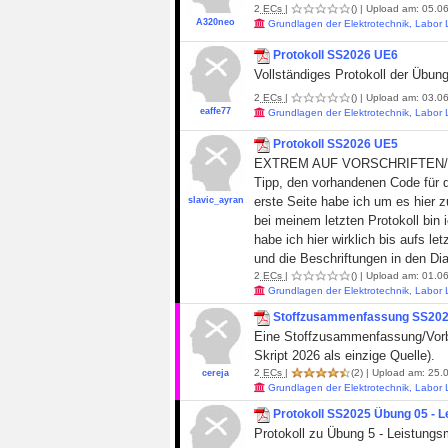
2
ECs
|
()
| Upload am: 05.06
A320neo
Grundlagen der Elektrotechnik, Labor
Protokoll SS2026 UE6
Vollständiges Protokoll der Übu
2
ECs
|
()
| Upload am: 03.06
eaffe77
Grundlagen der Elektrotechnik, Labor
Protokoll SS2026 UE5
EXTREM AUF VORSCHRIFTEN/R
Tipp, den vorhandenen Code für 
erste Seite habe ich um es hier z
slavic_ayran
bei meinem letzten Protokoll bin
habe ich hier wirklich bis aufs l
und die Beschriftungen in den Di
2
ECs
|
()
| Upload am: 01.06
Grundlagen der Elektrotechnik, Labor
Stoffzusammenfassung SS20
Eine Stoffzusammenfassung/Vorbe
Skript 2026 als einzige Quelle).
2
ECs
|
(2)
| Upload am: 25.0
cereja
Grundlagen der Elektrotechnik, Labor
Protokoll SS2025 Übung 05 - 
Protokoll zu Übung 5 - Leistung