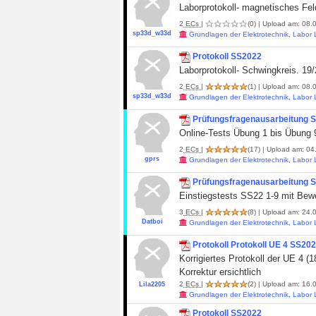
Laborprotokoll- magnetisches Fel
2
ECs
|
(0)
| Upload am: 08.0
sp33d_w33d
Grundlagen der Elektrotechnik, Labor
Protokoll SS2022
Laborprotokoll- Schwingkreis. 19
2
ECs
|
(1)
| Upload am: 08.0
sp33d_w33d
Grundlagen der Elektrotechnik, Labor
Prüfungsfragenausarbeitung 
Online-Tests Übung 1 bis Übung 
2
ECs
|
(17)
| Upload am: 04
gprs
Grundlagen der Elektrotechnik, Labor
Prüfungsfragenausarbeitung 
Einstiegstests SS22 1-9 mit Bew
3
ECs
|
(8)
| Upload am: 24.0
Datboi
Grundlagen der Elektrotechnik, Labor
Protokoll Protokoll UE 4 SS20
Korrigiertes Protokoll der UE 4 (
Korrektur ersichtlich
2
ECs
|
(2)
| Upload am: 16.0
Lila2205
Grundlagen der Elektrotechnik, Labor
Protokoll SS2022