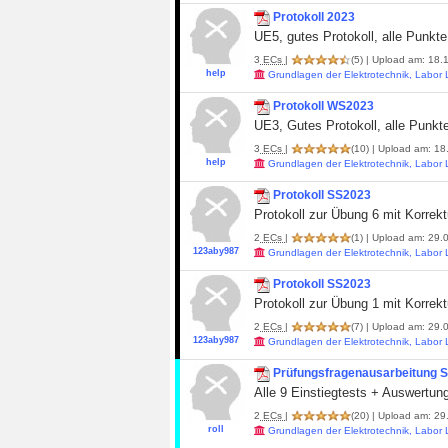
Protokoll 2023
UE5, gutes Protokoll, alle Punkte
3
ECs
|
(5)
| Upload am: 18.1
help
Grundlagen der Elektrotechnik, Labor
Protokoll WS2023
UE3, Gutes Protokoll, alle Punkt
3
ECs
|
(10)
| Upload am: 18
help
Grundlagen der Elektrotechnik, Labor
Protokoll SS2023
Protokoll zur Übung 6 mit Korrek
2
ECs
|
(1)
| Upload am: 29.0
123aby987
Grundlagen der Elektrotechnik, Labor
Protokoll SS2023
Protokoll zur Übung 1 mit Korrek
2
ECs
|
(7)
| Upload am: 29.0
123aby987
Grundlagen der Elektrotechnik, Labor
Prüfungsfragenausarbeitung 
Alle 9 Einstiegtests + Auswertun
2
ECs
|
(20)
| Upload am: 29
roll
Grundlagen der Elektrotechnik, Labor