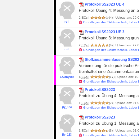
Protokoll SS2023 UE 4
Protokoll Übung 4: Messung an S
2
ECs
|
(4)
| Upload am: 29.0
roll
Grundlagen der Elektrotechnik, Labor
Protokoll SS2023 UE 3
Protokoll Übung 3: Messung grun
2
ECs
|
(6)
| Upload am: 29.0
roll
Grundlagen der Elektrotechnik, Labor
Stoffzusammenfassung SS20
Vorbereitung für die praktische P
Beinhaltet eine Zusammenfassung
4
ECs
|
(17)
| Upload am: 10
123aby987
Grundlagen der Elektrotechnik, Labor
Protokoll SS2023
Protokoll zu Übung 4: Messung 
1
ECs
|
(2)
| Upload am: 01.0
jly_123
Grundlagen der Elektrotechnik, Labor
Protokoll SS2023
Protokoll zu Übung 1: Messung a
1
ECs
|
(3)
| Upload am: 01.0
jly_123
Grundlagen der Elektrotechnik, Labor