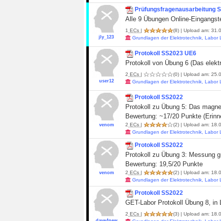
Prüfungsfragenausarbeitung 
Alle 9 Übungen Online-Eingangst
1
ECs
|
(8)
| Upload am: 31.0
jly_123
Grundlagen der Elektrotechnik, Labor
Protokoll SS2023 UE6
Protokoll von Übung 6 (Das elektr
2
ECs
|
(0)
| Upload am: 25.0
user12
Grundlagen der Elektrotechnik, Labor
Protokoll SS2022
Protokoll zu Übung 5: Das magne
Bewertung: ~17/20 Punkte (Erinne
2
ECs
|
(2)
| Upload am: 18.0
venom
Grundlagen der Elektrotechnik, Labor
Protokoll SS2022
Protokoll zu Übung 3: Messung g
Bewertung: 19,5/20 Punkte
2
ECs
|
(2)
| Upload am: 18.0
venom
Grundlagen der Elektrotechnik, Labor
Protokoll SS2022
GET-Labor Protokoll Übung 8, in 
2
ECs
|
(3)
| Upload am: 18.0
dave4new