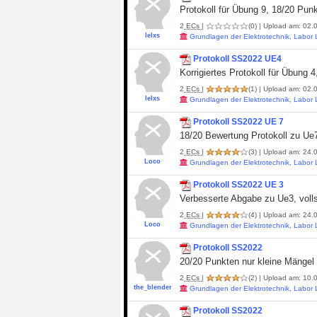
Protokoll für Übung 9, 18/20 Pun
2
ECs
|
(0)
| Upload am: 02.0
lelxs
Grundlagen der Elektrotechnik, Labor
Protokoll SS2022 UE4
Korrigiertes Protokoll für Übung 
2
ECs
|
(1)
| Upload am: 02.0
lelxs
Grundlagen der Elektrotechnik, Labor
Protokoll SS2022 UE 7
18/20 Bewertung Protokoll zu Ue7
2
ECs
|
(3)
| Upload am: 24.0
Loco
Grundlagen der Elektrotechnik, Labor
Protokoll SS2022 UE 3
Verbesserte Abgabe zu Ue3, volls
2
ECs
|
(4)
| Upload am: 24.0
Loco
Grundlagen der Elektrotechnik, Labor
Protokoll SS2022
20/20 Punkten nur kleine Mängel
2
ECs
|
(2)
| Upload am: 10.0
the_blender
Grundlagen der Elektrotechnik, Labor
Protokoll SS2022