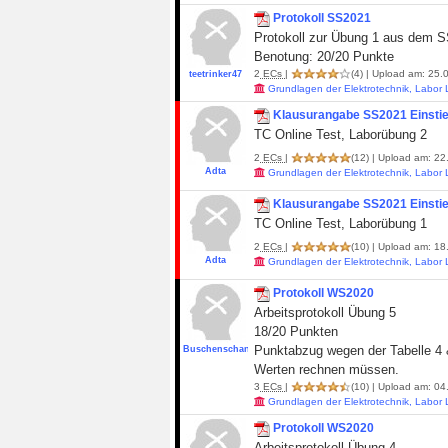
Protokoll SS2021
Protokoll zur Übung 1 aus dem 
Benotung: 20/20 Punkte
2
ECs
|
(4)
| Upload am: 25.0
teetrinker47
Grundlagen der Elektrotechnik, Labor
Klausurangabe SS2021 Einstie
TC Online Test, Laborübung 2
2
ECs
|
(12)
| Upload am: 22
Adta
Grundlagen der Elektrotechnik, Labor
Klausurangabe SS2021 Einstie
TC Online Test, Laborübung 1
2
ECs
|
(10)
| Upload am: 18
Adta
Grundlagen der Elektrotechnik, Labor
Protokoll WS2020
Arbeitsprotokoll Übung 5
18/20 Punkten
Punktabzug wegen der Tabelle 4 & 
BuschenschankBoy
Werten rechnen müssen.
3
ECs
|
(10)
| Upload am: 04
Grundlagen der Elektrotechnik, Labor
Protokoll WS2020
Arbeitsprotokoll Übung 4