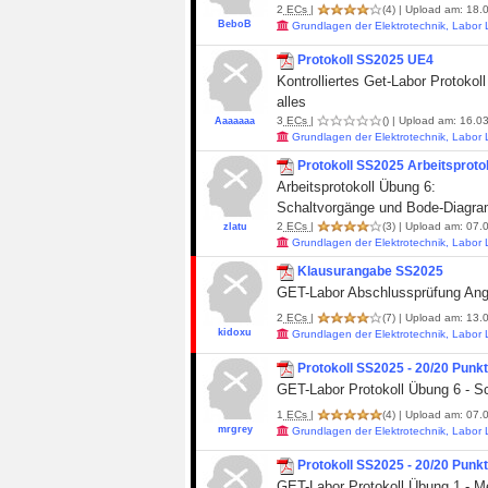
2
ECs
|
(4)
| Upload am: 18.0
BeboB
Grundlagen der Elektrotechnik, Labor
Protokoll SS2025 UE4
Kontrolliertes Get-Labor Protoko
alles
3
ECs
|
()
| Upload am: 16.03
Aaaaaaa
Grundlagen der Elektrotechnik, Labor
Protokoll SS2025 Arbeitsproto
Arbeitsprotokoll Übung 6:
Schaltvorgänge und Bode-Diagra
2
ECs
|
(3)
| Upload am: 07.0
zlatu
Grundlagen der Elektrotechnik, Labor
Klausurangabe SS2025
GET-Labor Abschlussprüfung A
2
ECs
|
(7)
| Upload am: 13.0
kidoxu
Grundlagen der Elektrotechnik, Labor
Protokoll SS2025 - 20/20 Punk
GET-Labor Protokoll Übung 6 - 
1
ECs
|
(4)
| Upload am: 07.0
mrgrey
Grundlagen der Elektrotechnik, Labor
Protokoll SS2025 - 20/20 Punk
GET-Labor Protokoll Übung 1 - M