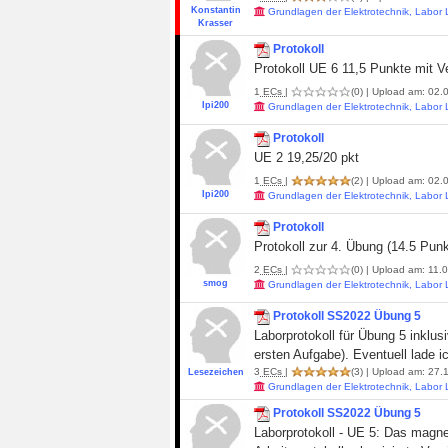
Konstantin
Grundlagen der Elektrotechnik, Labor
Krasser
Protokoll
Protokoll UE 6 11,5 Punkte mit V
1
ECs
|
(0)
| Upload am: 02.0
Ipi200
Grundlagen der Elektrotechnik, Labor
Protokoll
UE 2 19,25/20 pkt
1
ECs
|
(2)
| Upload am: 02.0
Ipi200
Grundlagen der Elektrotechnik, Labor
Protokoll
Protokoll zur 4. Übung (14.5 Punk
2
ECs
|
(0)
| Upload am: 11.0
smog
Grundlagen der Elektrotechnik, Labor
Protokoll SS2022 Übung 5
Laborprotokoll für Übung 5 inklus
ersten Aufgabe). Eventuell lade ic
3
ECs
|
(3)
| Upload am: 27.1
Lesezeichen
Grundlagen der Elektrotechnik, Labor
Protokoll SS2022 Übung 5
Laborprotokoll - UE 5: Das magne