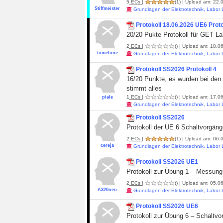
5
ECs
|
(1)
| Upload am: 22.0
Stiffmeister
Grundlagen der Elektrotechnik, Labor
Protokoll 18.06.2026 UE6 Proto
20/20 Pukte Protokoll für GET L
2
ECs
|
()
| Upload am: 18.06
tomelone
Grundlagen der Elektrotechnik, Labor
Protokoll SS2026 Protokoll 4
16/20 Punkte, es wurden bei den
stimmt alles
1
ECs
|
()
| Upload am: 17.06
piale
Grundlagen der Elektrotechnik, Labor
Protokoll SS2026
Protokoll der UE 6 Schaltvorgän
2
ECs
|
(1)
| Upload am: 06.0
cereja
Grundlagen der Elektrotechnik, Labor
Protokoll SS2026 UE1
Protokoll zur Übung 1 – Messung
2
ECs
|
()
| Upload am: 05.06
A320neo
Grundlagen der Elektrotechnik, Labor
Protokoll SS2026 UE6
Protokoll zur Übung 6 – Schaltv