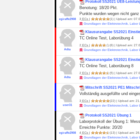
Protokoll SS2021 UE8-Leistu
Benotung: 18/20 Pkt.
Punkte wurden wegen nicht ganz 
3
ECs
|
(1)
| Upload am: 07.0
egiraffe2908
Grundlagen der Elektrotechnik, Labor
Klausurangabe SS2021 Einstie
TC Online Test, Laborübung 4
2
ECs
|
(6)
| Upload am: 27.0
Adta
Grundlagen der Elektrotechnik, Labor
Klausurangabe SS2021 Einstie
TC Online Test, Laborübung 8
2
ECs
|
(5)
| Upload am: 27.0
Adta
Grundlagen der Elektrotechnik, Labor
Mitschrift SS2021 PE1 Mitschri
Vollständig ausgefüllte und einge
3
ECs
|
(22)
| Upload am: 21
user31
Grundlagen der Elektrotechnik, Labor
Protokoll SS2021 Übung 1
Laborprotokoll der Übung 1: Mes
Erreichte Punkte: 20/20
4
ECs
|
(13)
| Upload am: 26
egiraffe2908
Grundlagen der Elektrotechnik, Labor