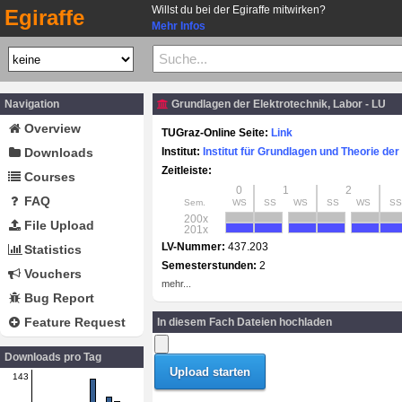
Willst du bei der Egiraffe mitwirken?
Egiraffe
Mehr Infos
Navigation
Grundlagen der Elektrotechnik, Labor - LU
Overview
TUGraz-Online Seite:
Link
Downloads
Institut:
Institut für Grundlagen und Theorie der
Zeitleiste:
Courses
0
1
2
FAQ
Sem.
WS
SS
WS
SS
WS
SS
200x
File Upload
201x
LV-Nummer:
437.203
Statistics
Semesterstunden:
2
Vouchers
mehr...
Bug Report
Feature Request
In diesem Fach Dateien hochladen
Downloads pro Tag
143