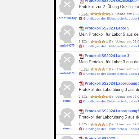
Protokoll SS2024 Oszilloskop P
Protokoll zur 2. Übung Oszillosk
2
ECs
|
(3)
| Upload am: 13.0
LordofTheToys
Grundlagen der Elektrotechnik, Labor
Protokoll SS2023 Labor 5
Mein Protokoll für Labor 5 aus d
3
ECs
|
(7)
| Upload am: 02.0
ended4075
Grundlagen der Elektrotechnik, Labor
Protokoll SS2024 Labor 3
Mein Protokoll für Labor 3 aus d
3
ECs
|
(6)
| Upload am: 02.0
ended4075
Grundlagen der Elektrotechnik, Labor
Protokoll SS2024 Laborübung 
Protokoll der Laborübung 3 aus 
2
ECs
|
(5)
| Upload am: 02.0
ekurz
Grundlagen der Elektrotechnik, Labor
Protokoll SS2024 Laborübung 
Protokoll der Laborübung 5 aus 
2
ECs
|
(6)
| Upload am: 02.0
ekurz
Grundlagen der Elektrotechnik, Labor
Protokoll SS2023