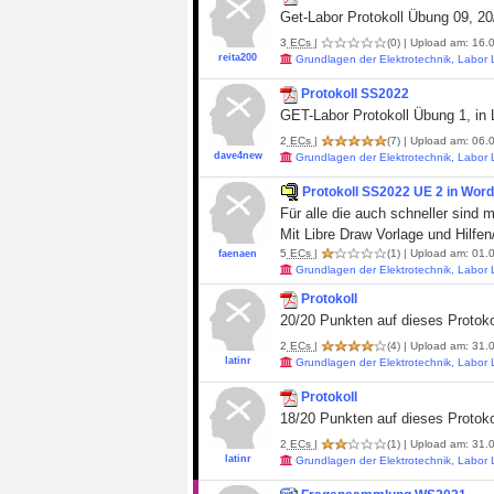
Get-Labor Protokoll Übung 09, 2
3
ECs
|
(0)
| Upload am: 16.0
reita200
Grundlagen der Elektrotechnik, Labor
Protokoll SS2022
GET-Labor Protokoll Übung 1, in L
2
ECs
|
(7)
| Upload am: 06.0
dave4new
Grundlagen der Elektrotechnik, Labor
Protokoll SS2022 UE 2 in Word
Für alle die auch schneller sind 
Mit Libre Draw Vorlage und Hilfen
5
ECs
|
(1)
| Upload am: 01.0
faenaen
Grundlagen der Elektrotechnik, Labor
Protokoll
20/20 Punkten auf dieses Protoko
2
ECs
|
(4)
| Upload am: 31.0
latinr
Grundlagen der Elektrotechnik, Labor
Protokoll
18/20 Punkten auf dieses Protoko
2
ECs
|
(1)
| Upload am: 31.0
latinr
Grundlagen der Elektrotechnik, Labor