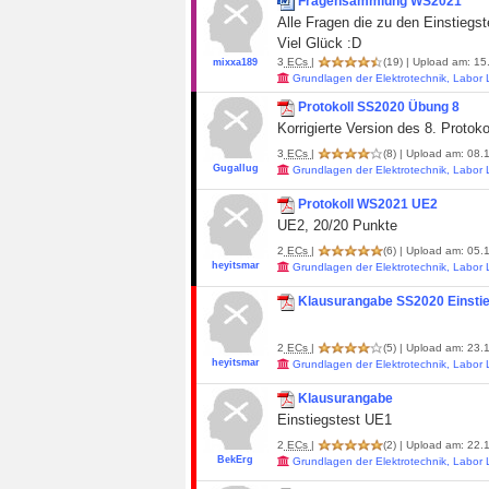
Fragensammlung WS2021
Alle Fragen die zu den Einstieg
Viel Glück :D
3
ECs
|
(19)
| Upload am: 15
mixxa189
Grundlagen der Elektrotechnik, Labor
Protokoll SS2020 Übung 8
Korrigierte Version des 8. Proto
3
ECs
|
(8)
| Upload am: 08.1
Gugallug
Grundlagen der Elektrotechnik, Labor
Protokoll WS2021 UE2
UE2, 20/20 Punkte
2
ECs
|
(6)
| Upload am: 05.1
heyitsmar
Grundlagen der Elektrotechnik, Labor
Klausurangabe SS2020 Einstie
2
ECs
|
(5)
| Upload am: 23.1
heyitsmar
Grundlagen der Elektrotechnik, Labor
Klausurangabe
Einstiegstest UE1
2
ECs
|
(2)
| Upload am: 22.1
BekErg
Grundlagen der Elektrotechnik, Labor