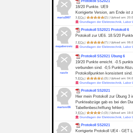
Protokoll SS2021
18/20 Punkte. UE9
Korrigierte Version, am Ende ist
3
ECs
|
(2)
| Upload am: 20.0
maria3007
Grundlagen der Elektrotechnik, Labor
Protokoll SS2021 Protokoll 6
Protokoll zur UE6. 18.5/20 Punk
2
ECs
|
(7)
| Upload am: 06.0
mayaberovic
Grundlagen der Elektrotechnik, Labor
Protokoll SS2021 Übung 6
19/20 Punkte erreicht. -0.5 punk
verbunden sind. -0,5 Punkte Abzu
Protokollpunkten konsistent sind.
razzle
5
ECs
|
(3)
| Upload am: 04.0
Grundlagen der Elektrotechnik, Labor
Protokoll SS2021
Hier mein Protokoll zur Übung 
Punkteabzüge gab es bei den Dia
Tabellenbeschriftung fehlen).
martoni06
3
ECs
|
(3)
| Upload am: 19.0
Grundlagen der Elektrotechnik, Labor
Protokoll SS2021
Korrigierte Protokoll UE4 - GET 