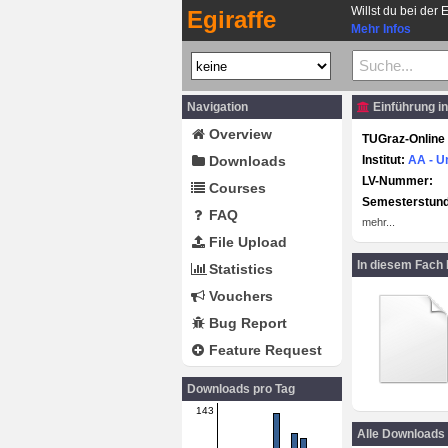
Willst du bei der 
Egiraffe
Mehr Infos
Navigation
Einführung in
Overview
TUGraz-Online 
Downloads
Institut:
AA - U
LV-Nummer:
Courses
Semesterstun
FAQ
mehr...
File Upload
In diesem Fach
Statistics
Vouchers
Bug Report
Feature Request
Downloads pro Tag
143
Alle Downloads