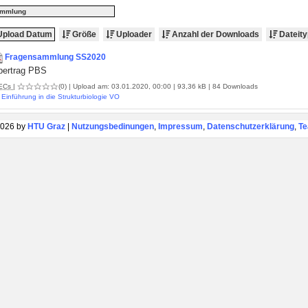
ammlung
pload Datum
Größe
Uploader
Anzahl der Downloads
Dateity
Fragensammlung SS2020
bertrag PBS
ECs
|
(0)
| Upload am: 03.01.2020, 00:00 | 93,36 kB | 84 Downloads
Einführung in die Strukturbiologie VO
026 by
HTU Graz
|
Nutzungsbedinungen
,
Impressum
,
Datenschutzerklärung
,
T