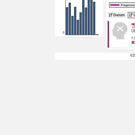
Fragens
Datum
U
Ü
0
0
©2