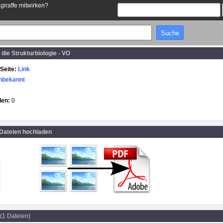
Egiraffe mitwirken?
 die Strukturbiologie - VO
Seite:
Link
nbekannt
den:
0
 Dateien hochladen
(1 Dateien)