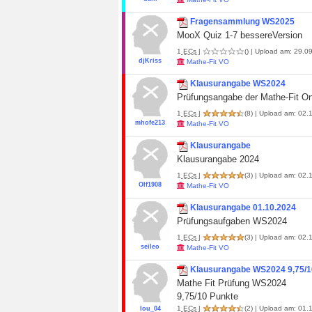
Fragensammlung WS2025
MooX Quiz 1-7 bessereVersion
1
ECs
|
()
| Upload am: 29.09
djKriss
Mathe-Fit VO
Klausurangabe WS2024
Prüfungsangabe der Mathe-Fit On
1
ECs
|
(8)
| Upload am: 02.1
mhofe213
Mathe-Fit VO
Klausurangabe
Klausurangabe 2024
1
ECs
|
(3)
| Upload am: 02.1
Olf1908
Mathe-Fit VO
Klausurangabe 01.10.2024
Prüfungsaufgaben WS2024
1
ECs
|
(3)
| Upload am: 02.1
seileo
Mathe-Fit VO
Klausurangabe WS2024 9,75/1
Mathe Fit Prüfung WS2024
9,75/10 Punkte
1
ECs
|
(2)
| Upload am: 01.1
lou_04