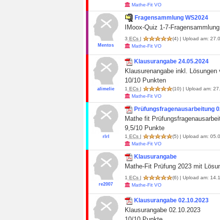
Mathe-Fit VO
Fragensammlung WS2024
IMoox-Quiz 1-7-Fragensammlung
3
ECs
|
(4)
| Upload am: 27.0
Mentos
Mathe-Fit VO
Klausurangabe 24.05.2024
Klausurenangabe inkl. Lösungen
10/10 Punkten
1
ECs
|
(10)
| Upload am: 27
alimelie
Mathe-Fit VO
Prüfungsfragenausarbeitung 0
Mathe fit Prüfungsfragenausarbe
9,5/10 Punkte
1
ECs
|
(5)
| Upload am: 05.0
rlrl
Mathe-Fit VO
Klausurangabe
Mathe-Fit Prüfung 2023 mit Lösu
1
ECs
|
(6)
| Upload am: 14.1
re2007
Mathe-Fit VO
Klausurangabe 02.10.2023
Klausurangabe 02.10.2023
10/10 Punkte