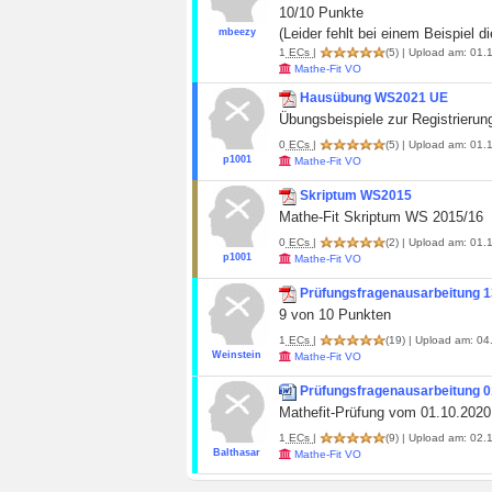
10/10 Punkte
(Leider fehlt bei einem Beispiel di
mbeezy
1
ECs
|
(5)
| Upload am: 01.1
Mathe-Fit VO
Hausübung WS2021 UE
Übungsbeispiele zur Registrieru
0
ECs
|
(5)
| Upload am: 01.1
p1001
Mathe-Fit VO
Skriptum WS2015
Mathe-Fit Skriptum WS 2015/16
0
ECs
|
(2)
| Upload am: 01.1
p1001
Mathe-Fit VO
Prüfungsfragenausarbeitung 1
9 von 10 Punkten
1
ECs
|
(19)
| Upload am: 04.
Weinstein
Mathe-Fit VO
Prüfungsfragenausarbeitung 0
Mathefit-Prüfung vom 01.10.2020
1
ECs
|
(9)
| Upload am: 02.1
Balthasar
Mathe-Fit VO