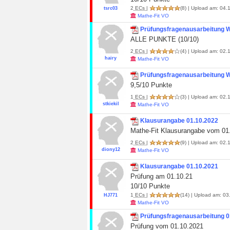
2
ECs
|
(8)
| Upload am: 04.1
tsrc03
Mathe-Fit VO
Prüfungsfragenausarbeitung
ALLE PUNKTE (10/10)
2
ECs
|
(4)
| Upload am: 02.1
hairy
Mathe-Fit VO
Prüfungsfragenausarbeitung
9,5/10 Punkte
1
ECs
|
(3)
| Upload am: 02.1
stkiekil
Mathe-Fit VO
Klausurangabe 01.10.2022
Mathe-Fit Klausurangabe vom 01
2
ECs
|
(9)
| Upload am: 02.1
diony12
Mathe-Fit VO
Klausurangabe 01.10.2021
Prüfung am 01.10.21
10/10 Punkte
1
ECs
|
(14)
| Upload am: 03
HJ771
Mathe-Fit VO
Prüfungsfragenausarbeitung 0
Prüfung vom 01.10.2021