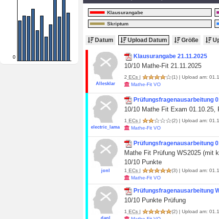
Klausurangabe
Skriptum
Datum
Upload Datum
Größe
Up
Klausurangabe 21.11.2025
0
10/10 Mathe-Fit 21.11.2025
2
ECs
|
(1)
| Upload am: 01.1
Allesklar
Mathe-Fit VO
Prüfungsfragenausarbeitung 0
10/10 Mathe Fit Exam 01.10.25, 
1
ECs
|
(2)
| Upload am: 01.1
electric_lama
Mathe-Fit VO
Prüfungsfragenausarbeitung 0
Mathe Fit Prüfung WS2025 (mit k
10/10 Punkte
1
ECs
|
(3)
| Upload am: 01.1
jonl
Mathe-Fit VO
Prüfungsfragenausarbeitung
10/10 Punkte Prüfung
1
ECs
|
(2)
| Upload am: 01.1
danl
Mathe-Fit VO