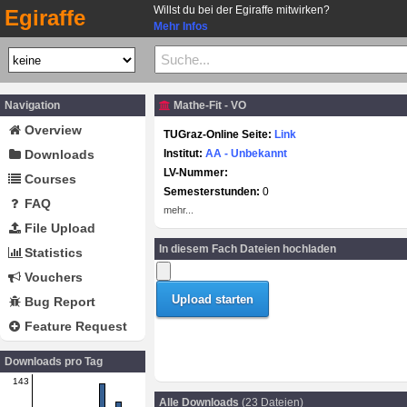
Willst du bei der Egiraffe mitwirken?
Egiraffe
Mehr Infos
Navigation
Mathe-Fit - VO
Overview
TUGraz-Online Seite:
Link
Downloads
Institut:
AA - Unbekannt
LV-Nummer:
Courses
Semesterstunden:
0
FAQ
mehr...
File Upload
In diesem Fach Dateien hochladen
Statistics
Vouchers
Bug Report
Feature Request
Downloads pro Tag
143
Alle Downloads
(23 Dateien)