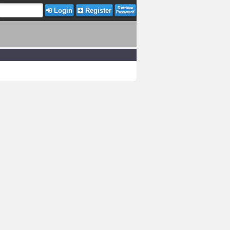
Retrieve
Login
Register
Password