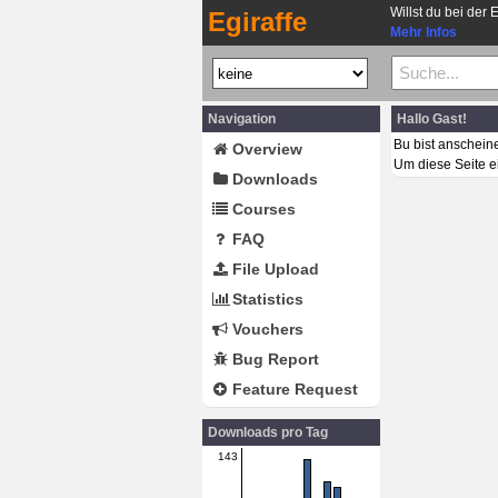
Willst du bei der 
Egiraffe
Mehr Infos
Navigation
Hallo Gast!
Bu bist anschein
Overview
Um diese Seite e
Downloads
Courses
FAQ
File Upload
Statistics
Vouchers
Bug Report
Feature Request
Downloads pro Tag
143