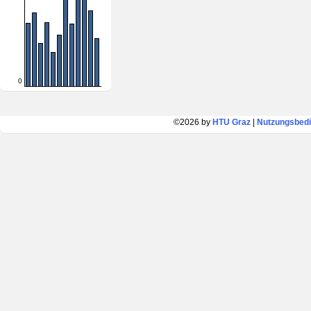
0
©2026 by
HTU Graz
|
Nutzungsbed