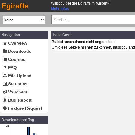
Willst du bei der Egiraffe mitwirken?
Egiraffe
Mehr Infos
Navigation
Hallo Gast!
Bu bist anscheinend nicht angemeldet.
Overview
Um diese Seite einsehen zu können, musst du ang
Downloads
Courses
FAQ
File Upload
Statistics
Vouchers
Bug Report
Feature Request
Downloads pro Tag
143