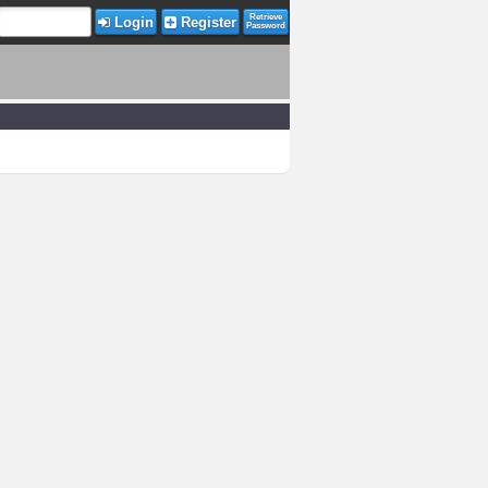
Retrieve
Login
Register
Password