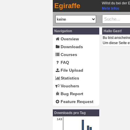
Willst du bei der 
Egiraffe
Mehr Infos
Navigation
Hallo Gast!
Bu bist anschein
Overview
Um diese Seite e
Downloads
Courses
FAQ
File Upload
Statistics
Vouchers
Bug Report
Feature Request
Downloads pro Tag
143