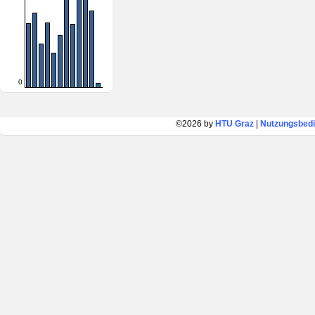
0
©2026 by
HTU Graz
|
Nutzungsbed