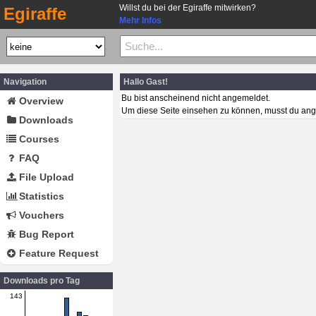
Willst du bei der Egiraffe mitwirken?
Egiraffe
Mehr Infos
Navigation
Hallo Gast!
Bu bist anscheinend nicht angemeldet.
Overview
Um diese Seite einsehen zu können, musst du ang
Downloads
Courses
FAQ
File Upload
Statistics
Vouchers
Bug Report
Feature Request
Downloads pro Tag
143