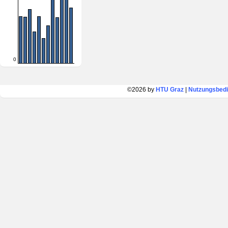
0
©2026 by
HTU Graz
|
Nutzungsbed