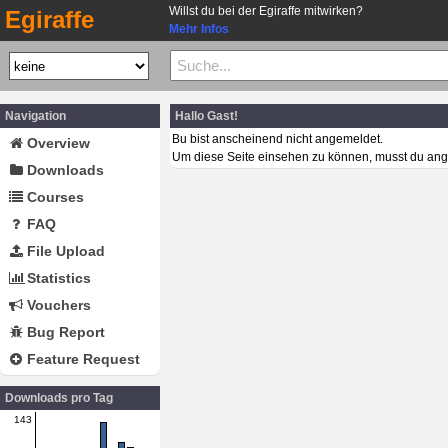
Willst du bei der Egiraffe mitwirken?
Egiraffe
Mehr Infos
Navigation
Hallo Gast!
Bu bist anscheinend nicht angemeldet.
Overview
Um diese Seite einsehen zu können, musst du ang
Downloads
Courses
FAQ
File Upload
Statistics
Vouchers
Bug Report
Feature Request
Downloads pro Tag
143