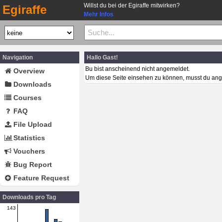
Willst du bei der Egiraffe mitwirken?
Egiraffe
Mehr Infos
Navigation
Hallo Gast!
Bu bist anscheinend nicht angemeldet.
Overview
Um diese Seite einsehen zu können, musst du ang
Downloads
Courses
FAQ
File Upload
Statistics
Vouchers
Bug Report
Feature Request
Downloads pro Tag
143