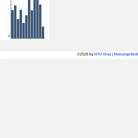
0
©2026 by
HTU Graz
|
Nutzungsbed