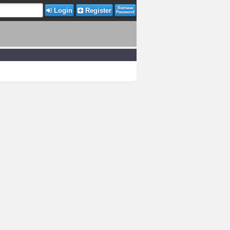
Retrieve
Login
Register
Password