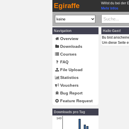
Willst du bei der 
Egiraffe
Mehr Infos
Navigation
Hallo Gast!
Bu bist anschein
Overview
Um diese Seite e
Downloads
Courses
FAQ
File Upload
Statistics
Vouchers
Bug Report
Feature Request
Downloads pro Tag
143