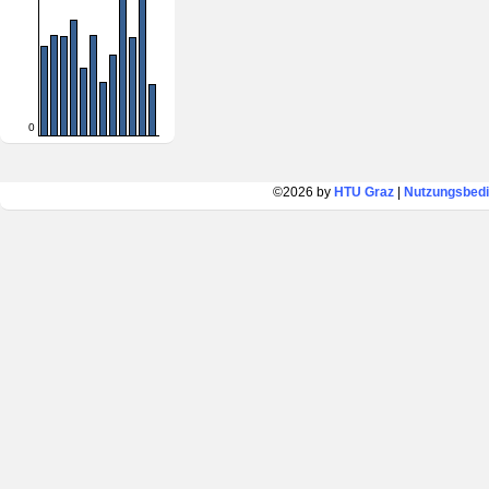
0
©2026 by
HTU Graz
|
Nutzungsbed