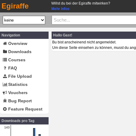
Willst du bei der Egiraffe mitwirken?
Egiraffe
Mehr Infos
Navigation
Hallo Gast!
Bu bist anscheinend nicht angemeldet.
Overview
Um diese Seite einsehen zu können, musst du ang
Downloads
Courses
FAQ
File Upload
Statistics
Vouchers
Bug Report
Feature Request
Downloads pro Tag
143