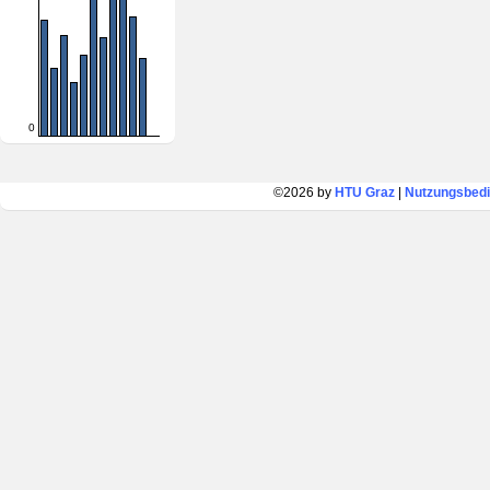
0
©2026 by
HTU Graz
|
Nutzungsbed