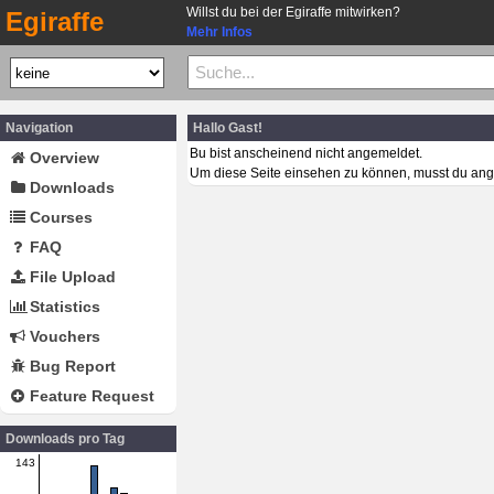
Willst du bei der Egiraffe mitwirken?
Egiraffe
Mehr Infos
Navigation
Hallo Gast!
Bu bist anscheinend nicht angemeldet.
Overview
Um diese Seite einsehen zu können, musst du ang
Downloads
Courses
FAQ
File Upload
Statistics
Vouchers
Bug Report
Feature Request
Downloads pro Tag
143