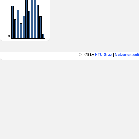
0
©2026 by
HTU Graz
|
Nutzungsbed