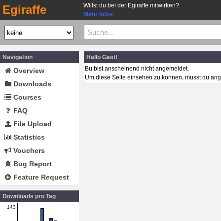
Willst du bei der Egiraffe mitwirken?
Egiraffe
Mehr Infos
Navigation
Hallo Gast!
Bu bist anscheinend nicht angemeldet.
Overview
Um diese Seite einsehen zu können, musst du ang
Downloads
Courses
FAQ
File Upload
Statistics
Vouchers
Bug Report
Feature Request
Downloads pro Tag
143