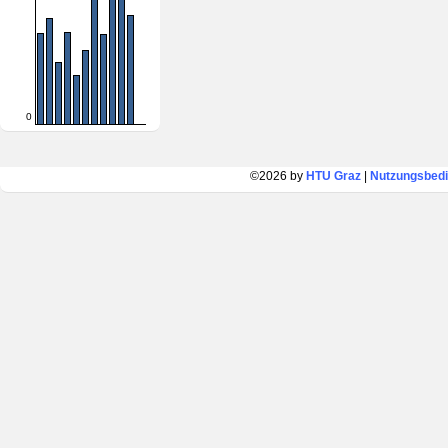
0
©2026 by
HTU Graz
|
Nutzungsbed