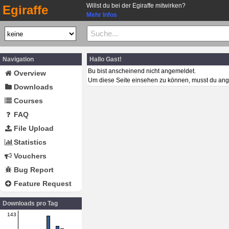
Willst du bei der Egiraffe mitwirken?
Egiraffe
Mehr Infos
Navigation
Hallo Gast!
Bu bist anscheinend nicht angemeldet.
Overview
Um diese Seite einsehen zu können, musst du ang
Downloads
Courses
FAQ
File Upload
Statistics
Vouchers
Bug Report
Feature Request
Downloads pro Tag
143