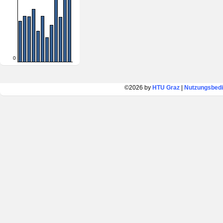
0
©2026 by
HTU Graz
|
Nutzungsbed