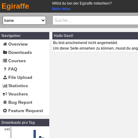
Willst du bei der Egiraffe mitwirken?
Egiraffe
Mehr Infos
Navigation
Hallo Gast!
Bu bist anscheinend nicht angemeldet.
Overview
Um diese Seite einsehen zu können, musst du ang
Downloads
Courses
FAQ
File Upload
Statistics
Vouchers
Bug Report
Feature Request
Downloads pro Tag
143