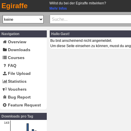
Willst du bei der Egiraffe mitwirken?
Egiraffe
Mehr Infos
Navigation
Hallo Gast!
Bu bist anscheinend nicht angemeldet.
Overview
Um diese Seite einsehen zu können, musst du ang
Downloads
Courses
FAQ
File Upload
Statistics
Vouchers
Bug Report
Feature Request
Downloads pro Tag
143