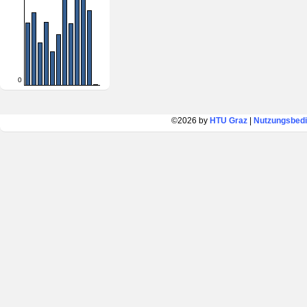
0
©2026 by
HTU Graz
|
Nutzungsbed