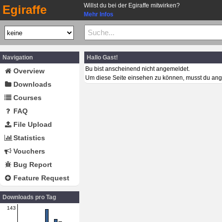
Willst du bei der Egiraffe mitwirken?
Egiraffe
Mehr Infos
Navigation
Hallo Gast!
Bu bist anscheinend nicht angemeldet.
Overview
Um diese Seite einsehen zu können, musst du ang
Downloads
Courses
FAQ
File Upload
Statistics
Vouchers
Bug Report
Feature Request
Downloads pro Tag
143