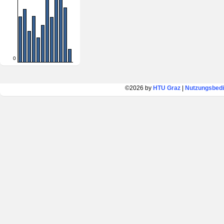
0
©2026 by
HTU Graz
|
Nutzungsbed