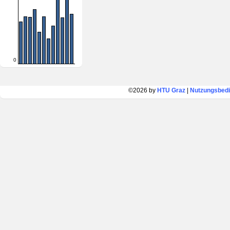
0
©2026 by
HTU Graz
|
Nutzungsbed