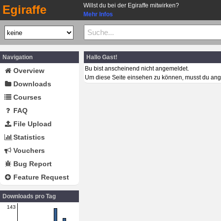
Willst du bei der Egiraffe mitwirken?
Egiraffe
Mehr Infos
Navigation
Hallo Gast!
Bu bist anscheinend nicht angemeldet.
Overview
Um diese Seite einsehen zu können, musst du ang
Downloads
Courses
FAQ
File Upload
Statistics
Vouchers
Bug Report
Feature Request
Downloads pro Tag
143