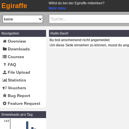
Willst du bei der Egiraffe mitwirken?
Egiraffe
Mehr Infos
Navigation
Hallo Gast!
Bu bist anscheinend nicht angemeldet.
Overview
Um diese Seite einsehen zu können, musst du ang
Downloads
Courses
FAQ
File Upload
Statistics
Vouchers
Bug Report
Feature Request
Downloads pro Tag
143