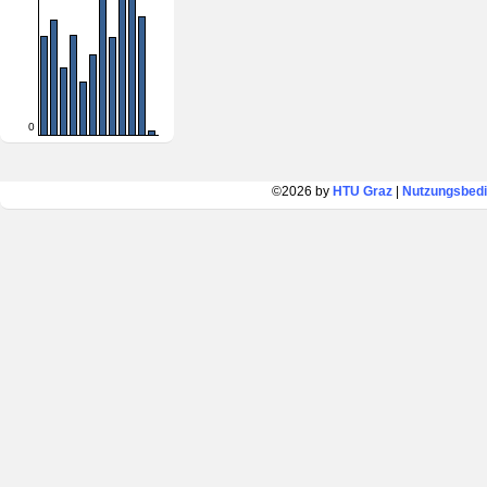
0
©2026 by
HTU Graz
|
Nutzungsbed