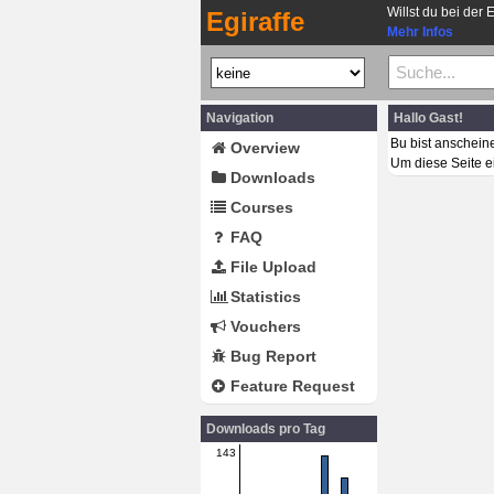
Willst du bei der 
Egiraffe
Mehr Infos
Navigation
Hallo Gast!
Bu bist anschein
Overview
Um diese Seite e
Downloads
Courses
FAQ
File Upload
Statistics
Vouchers
Bug Report
Feature Request
Downloads pro Tag
143