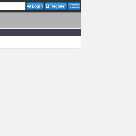
Retrieve
Login
Register
Password