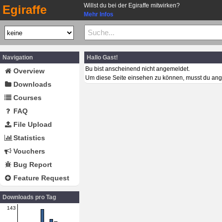
Willst du bei der Egiraffe mitwirken?
Egiraffe
Mehr Infos
Navigation
Hallo Gast!
Bu bist anscheinend nicht angemeldet.
Overview
Um diese Seite einsehen zu können, musst du ang
Downloads
Courses
FAQ
File Upload
Statistics
Vouchers
Bug Report
Feature Request
Downloads pro Tag
143