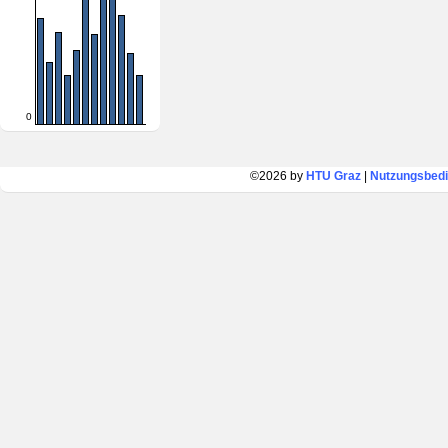
0
©2026 by
HTU Graz
|
Nutzungsbed