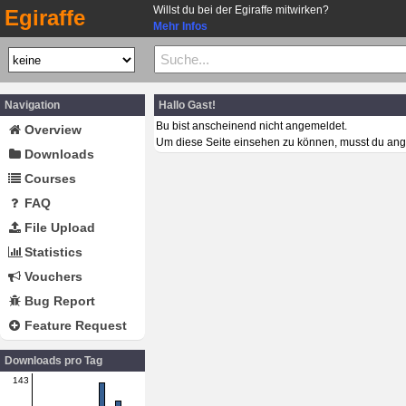
Willst du bei der Egiraffe mitwirken?
Egiraffe
Mehr Infos
Navigation
Hallo Gast!
Bu bist anscheinend nicht angemeldet.
Overview
Um diese Seite einsehen zu können, musst du ang
Downloads
Courses
FAQ
File Upload
Statistics
Vouchers
Bug Report
Feature Request
Downloads pro Tag
143