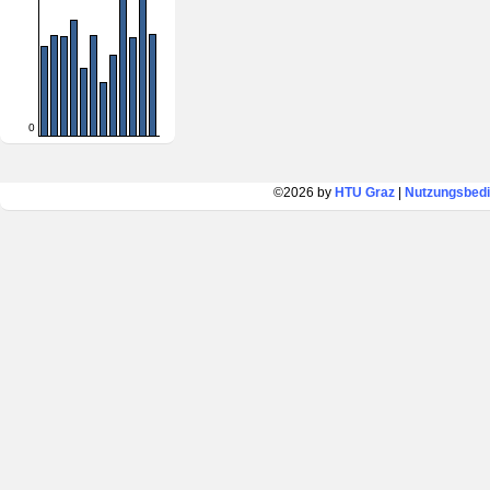
0
©2026 by
HTU Graz
|
Nutzungsbed