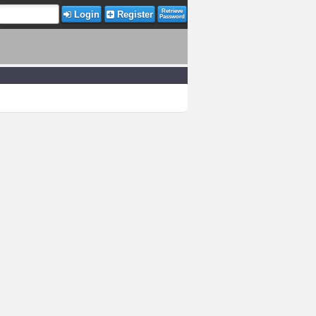
Retrieve
Login
Register
Password