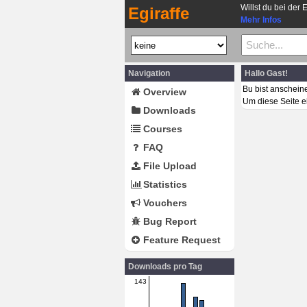
Willst du bei der 
Egiraffe
Mehr Infos
Navigation
Hallo Gast!
Bu bist anschein
Overview
Um diese Seite e
Downloads
Courses
FAQ
File Upload
Statistics
Vouchers
Bug Report
Feature Request
Downloads pro Tag
143