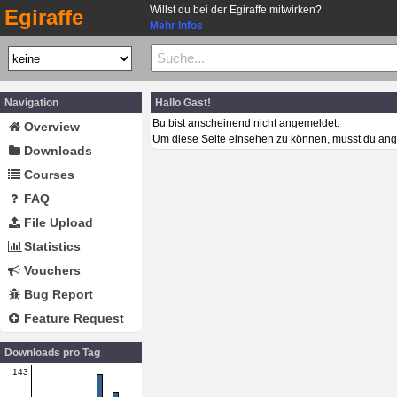
Willst du bei der Egiraffe mitwirken?
Egiraffe
Mehr Infos
Navigation
Hallo Gast!
Bu bist anscheinend nicht angemeldet.
Overview
Um diese Seite einsehen zu können, musst du ang
Downloads
Courses
FAQ
File Upload
Statistics
Vouchers
Bug Report
Feature Request
Downloads pro Tag
143