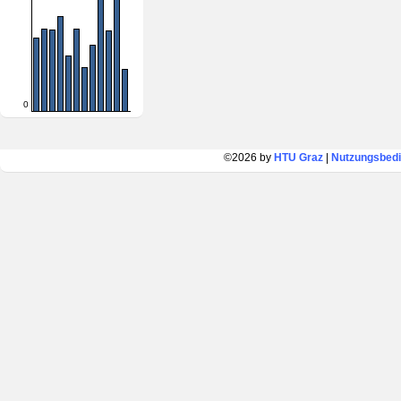
0
©2026 by
HTU Graz
|
Nutzungsbed