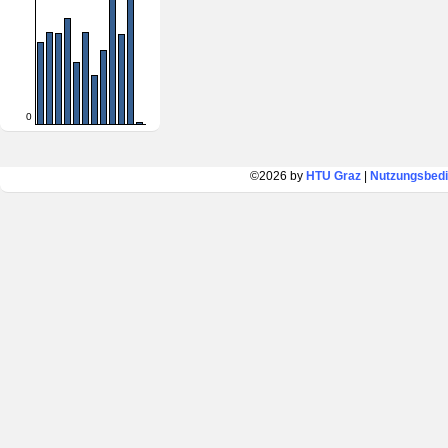
0
©2026 by
HTU Graz
|
Nutzungsbed