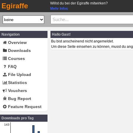
Willst du bei der Egiraffe mitwirken?
Egiraffe
Mehr Infos
Navigation
Hallo Gast!
Bu bist anscheinend nicht angemeldet.
Overview
Um diese Seite einsehen zu können, musst du ang
Downloads
Courses
FAQ
File Upload
Statistics
Vouchers
Bug Report
Feature Request
Downloads pro Tag
143