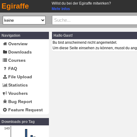
Willst du bei der Egiraffe mitwirken?
Egiraffe
Mehr Infos
Navigation
Hallo Gast!
Bu bist anscheinend nicht angemeldet.
Overview
Um diese Seite einsehen zu können, musst du ang
Downloads
Courses
FAQ
File Upload
Statistics
Vouchers
Bug Report
Feature Request
Downloads pro Tag
143