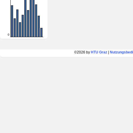
0
©2026 by
HTU Graz
|
Nutzungsbed