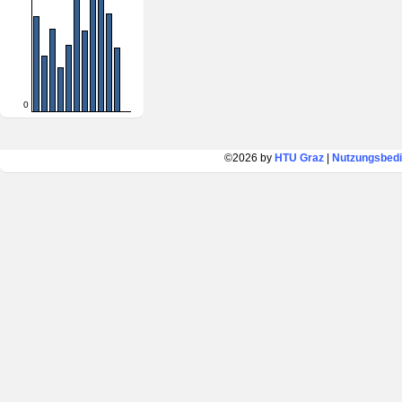
0
©2026 by
HTU Graz
|
Nutzungsbed