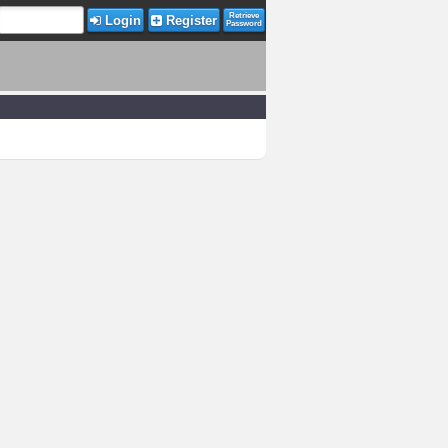
Retrieve
Login
Register
Password