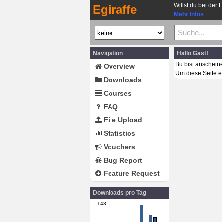
Willst du bei der 
Egiraffe
Mehr Infos
Navigation
Hallo Gast!
Bu bist anschein
Overview
Um diese Seite e
Downloads
Courses
FAQ
File Upload
Statistics
Vouchers
Bug Report
Feature Request
Downloads pro Tag
143