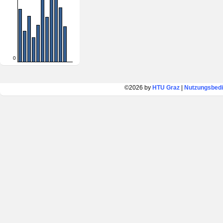
0
©2026 by
HTU Graz
|
Nutzungsbed