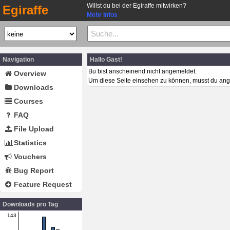
Willst du bei der Egiraffe mitwirken?
Egiraffe
Mehr Infos
Navigation
Hallo Gast!
Bu bist anscheinend nicht angemeldet.
Overview
Um diese Seite einsehen zu können, musst du ang
Downloads
Courses
FAQ
File Upload
Statistics
Vouchers
Bug Report
Feature Request
Downloads pro Tag
143