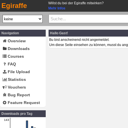
Willst du bei der Egiraffe mitwirken?
Egiraffe
Mehr Infos
Navigation
Hallo Gast!
Bu bist anscheinend nicht angemeldet.
Overview
Um diese Seite einsehen zu können, musst du ang
Downloads
Courses
FAQ
File Upload
Statistics
Vouchers
Bug Report
Feature Request
Downloads pro Tag
143