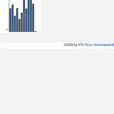
0
©2026 by
HTU Graz
|
Nutzungsbed