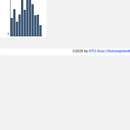
0
©2026 by
HTU Graz
|
Nutzungsbed