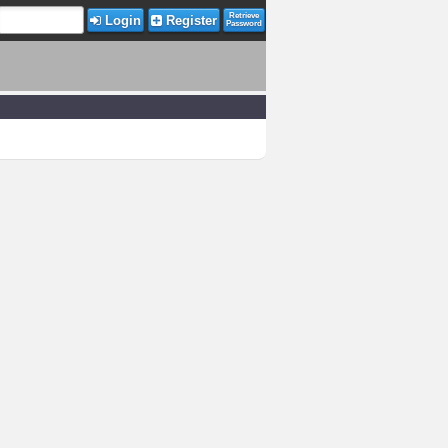
Retrieve
Login
Register
Password