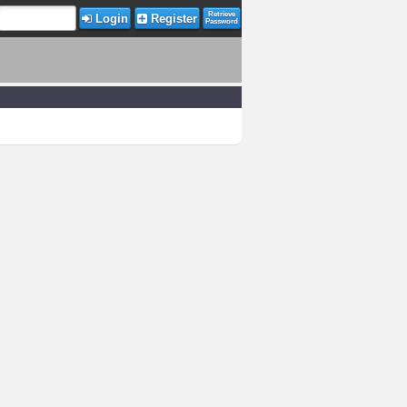
Retrieve
Login
Register
Password