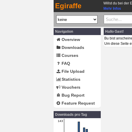
Willst du bei der 
Egiraffe
Mehr Infos
Navigation
Hallo Gast!
Bu bist anschein
Overview
Um diese Seite e
Downloads
Courses
FAQ
File Upload
Statistics
Vouchers
Bug Report
Feature Request
Downloads pro Tag
143