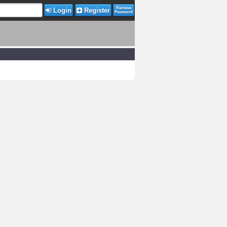
Retrieve
Login
Register
Password