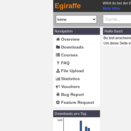
Willst du bei der 
Egiraffe
Mehr Infos
Navigation
Hallo Gast!
Bu bist anschein
Overview
Um diese Seite e
Downloads
Courses
FAQ
File Upload
Statistics
Vouchers
Bug Report
Feature Request
Downloads pro Tag
143