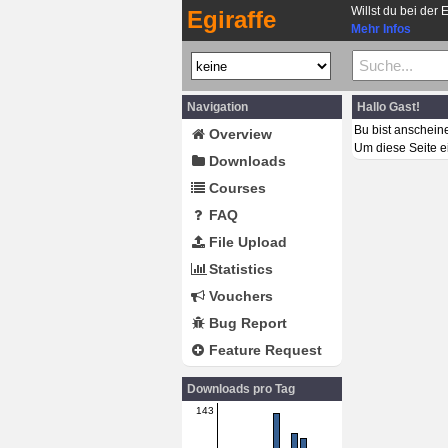
Willst du bei der 
Egiraffe
Mehr Infos
Navigation
Hallo Gast!
Bu bist anschein
Overview
Um diese Seite e
Downloads
Courses
FAQ
File Upload
Statistics
Vouchers
Bug Report
Feature Request
Downloads pro Tag
143