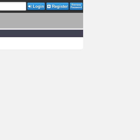
Retrieve
Login
Register
Password