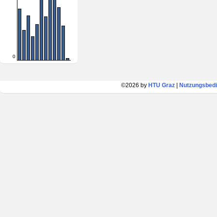
0
©2026 by
HTU Graz
|
Nutzungsbed