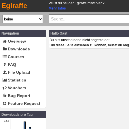
Willst du bei der Egiraffe mitwirken?
Egiraffe
Mehr Infos
Navigation
Hallo Gast!
Bu bist anscheinend nicht angemeldet.
Overview
Um diese Seite einsehen zu können, musst du ang
Downloads
Courses
FAQ
File Upload
Statistics
Vouchers
Bug Report
Feature Request
Downloads pro Tag
143