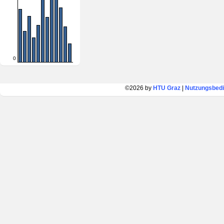
0
©2026 by
HTU Graz
|
Nutzungsbed