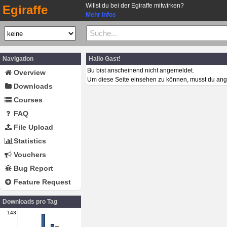
Willst du bei der Egiraffe mitwirken?
Egiraffe
Mehr Infos
Navigation
Hallo Gast!
Bu bist anscheinend nicht angemeldet.
Overview
Um diese Seite einsehen zu können, musst du ang
Downloads
Courses
FAQ
File Upload
Statistics
Vouchers
Bug Report
Feature Request
Downloads pro Tag
143