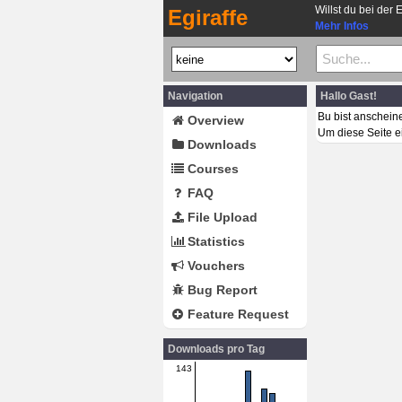
Willst du bei der 
Egiraffe
Mehr Infos
Navigation
Hallo Gast!
Bu bist anschein
Overview
Um diese Seite e
Downloads
Courses
FAQ
File Upload
Statistics
Vouchers
Bug Report
Feature Request
Downloads pro Tag
143