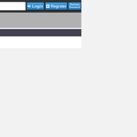
Retrieve
Login
Register
Password