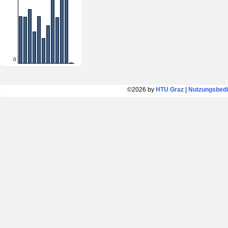
0
©2026 by
HTU Graz
|
Nutzungsbed