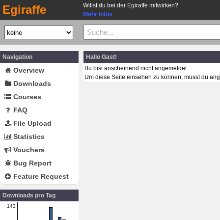
Willst du bei der Egiraffe mitwirken?
Egiraffe
Mehr Infos
Navigation
Hallo Gast!
Bu bist anscheinend nicht angemeldet.
Overview
Um diese Seite einsehen zu können, musst du ang
Downloads
Courses
FAQ
File Upload
Statistics
Vouchers
Bug Report
Feature Request
Downloads pro Tag
143