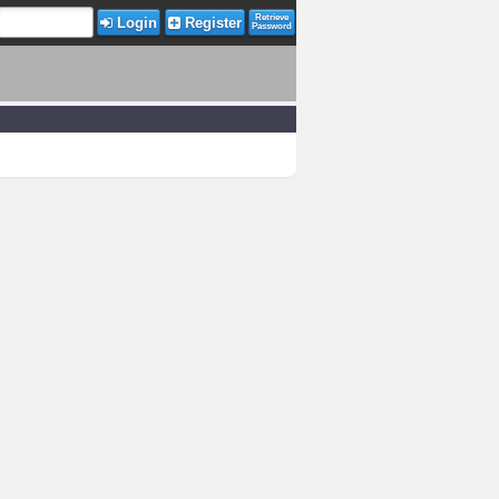
Retrieve
Login
Register
Password