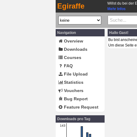
Willst du bei der 
Egiraffe
Mehr Infos
Navigation
Hallo Gast!
Bu bist anschein
Overview
Um diese Seite e
Downloads
Courses
FAQ
File Upload
Statistics
Vouchers
Bug Report
Feature Request
Downloads pro Tag
143