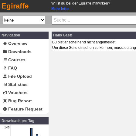
Willst du bei der Egiraffe mitwirken?
Egiraffe
Mehr Infos
Navigation
Hallo Gast!
Bu bist anscheinend nicht angemeldet.
Overview
Um diese Seite einsehen zu können, musst du ang
Downloads
Courses
FAQ
File Upload
Statistics
Vouchers
Bug Report
Feature Request
Downloads pro Tag
143