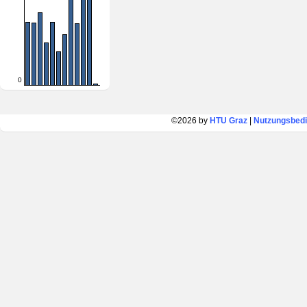
0
©2026 by
HTU Graz
|
Nutzungsbed