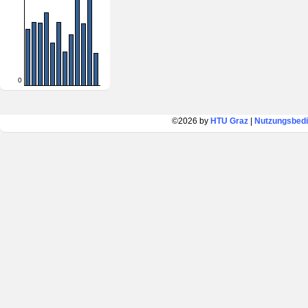
0
©2026 by
HTU Graz
|
Nutzungsbed