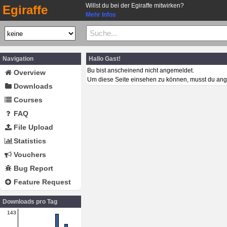
Willst du bei der Egiraffe mitwirken?
Egiraffe
Mehr Infos
Navigation
Hallo Gast!
Bu bist anscheinend nicht angemeldet.
Overview
Um diese Seite einsehen zu können, musst du ang
Downloads
Courses
FAQ
File Upload
Statistics
Vouchers
Bug Report
Feature Request
Downloads pro Tag
143